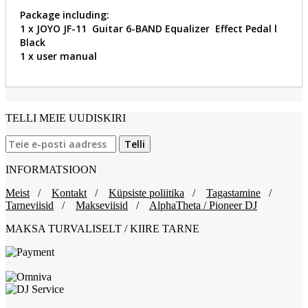
Package including:
1 x JOYO JF-11 Guitar 6-BAND Equalizer Effect Pedal l
Black
1 x user manual
TELLI MEIE UUDISKIRI
INFORMATSIOON
Meist
/
Kontakt
/
Küpsiste poliitika
/
Tagastamine
/
Tarneviisid
/
Makseviisid
/
AlphaTheta / Pioneer DJ
MAKSA TURVALISELT / KIIRE TARNE