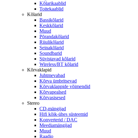
Kõlarikaablid
Toitekaablid
Kõlarid
Bassikõlarid
Keskkõlarid
Muud
Põrandakõlarid
Riiulikõlarid
Seinakõlarid
Soundbarid
Süvistavad kõlarid
Wireless/BT kõlarid
Kõrvaklapid
Juhtmevabad
Kõrva ümbritsevad
Kõrvaklappide võimendid
Kõrvapealsed
Kõrvasisesed
Stereo
CD-mängijad
Hifi kõik-ühes süsteemid
Konverterid / DAC
Meediamängijad
Muud
Raadio