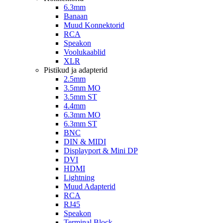
6.3mm
Banaan
Muud Konnektorid
RCA
Speakon
Voolukaablid
XLR
Pistikud ja adapterid
2.5mm
3.5mm MO
3.5mm ST
4.4mm
6.3mm MO
6.3mm ST
BNC
DIN & MIDI
Displayport & Mini DP
DVI
HDMI
Lightning
Muud Adapterid
RCA
RJ45
Speakon
Terminal Block