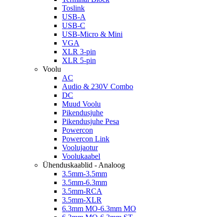
Toslink
USB-A
USB-C
USB-Micro & Mini
VGA
XLR 3-pin
XLR 5-pin
Voolu
AC
Audio & 230V Combo
DC
Muud Voolu
Pikendusjuhe
Pikendusjuhe Pesa
Powercon
Powercon Link
Voolujaotur
Voolukaabel
Ühenduskaablid - Analoog
3.5mm-3.5mm
3.5mm-6.3mm
3.5mm-RCA
3.5mm-XLR
6.3mm MO-6.3mm MO