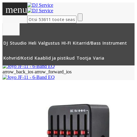
menu
DJ
Stuudio
Heli
Valgustus
HI-FI
Kitarrid/Bass
Instrument
»
Kitarrid
»
Efektiplokid
»
Equalizer
»
Joyo JF-11 - 6-Band EQ
Kohvrid/Kotid
Kaablid ja pistikud
Tootja
Varia
arrow_back_ios
arrow_forward_ios