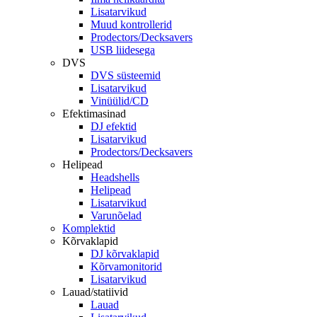
Lisatarvikud
Muud kontrollerid
Prodectors/Decksavers
USB liidesega
DVS
DVS süsteemid
Lisatarvikud
Vinüülid/CD
Efektimasinad
DJ efektid
Lisatarvikud
Prodectors/Decksavers
Helipead
Headshells
Helipead
Lisatarvikud
Varunõelad
Komplektid
Kõrvaklapid
DJ kõrvaklapid
Kõrvamonitorid
Lisatarvikud
Lauad/statiivid
Lauad