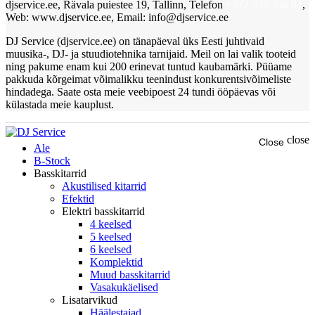
djservice.ee, Rävala puiestee 19, Tallinn, Telefon
+372 537 358 82
,
Web: www.djservice.ee, Email: info@djservice.ee
DJ Service (djservice.ee) on tänapäeval üks Eesti juhtivaid
muusika-, DJ- ja stuudiotehnika tarnijaid. Meil on lai valik tooteid
ning pakume enam kui 200 erinevat tuntud kaubamärki. Püüame
pakkuda kõrgeimat võimalikku teenindust konkurentsivõimeliste
hindadega. Saate osta meie veebipoest 24 tundi ööpäevas või
külastada meie kauplust.
close
Close
Ale
B-Stock
Basskitarrid
Akustilised kitarrid
Efektid
Elektri basskitarrid
4 keelsed
5 keelsed
6 keelsed
Komplektid
Muud basskitarrid
Vasakukäelised
Lisatarvikud
Häälestajad