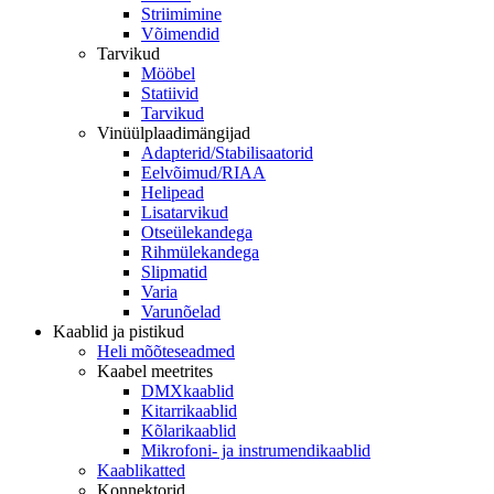
Striimimine
Võimendid
Tarvikud
Mööbel
Statiivid
Tarvikud
Vinüülplaadimängijad
Adapterid/Stabilisaatorid
Eelvõimud/RIAA
Helipead
Lisatarvikud
Otseülekandega
Rihmülekandega
Slipmatid
Varia
Varunõelad
Kaablid ja pistikud
Heli mõõteseadmed
Kaabel meetrites
DMXkaablid
Kitarrikaablid
Kõlarikaablid
Mikrofoni- ja instrumendikaablid
Kaablikatted
Konnektorid