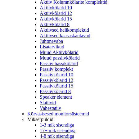
Aktiiv Kolumnkõlarite komplektid
Aktiivkõlarid 10
Aktiivkõlarid 12
Aktiivkõlarid 15
Aktiivkõlarid 8
Aktiivsed helikomplektid
Aktiivsed kaasaskantavad
Juhtmevaba
Lisatarvikud
Muud Aktiivkõlarid
Muud passiivkõlarid
Passiiv bassikõlarid
Passiiv komplekt
Passiivkõlarid 10
Passiivkõlarid 12
Passiivkõlarid 15
Passiivkõlarid 8
Speaker element
Statiivid
Vahestatiiv
Kõrvasisesed monitorsüsteemid
Mikserpuldid
1-3 mik sisendiga
17+ mik sisendiga
4-8 mik sisendiga