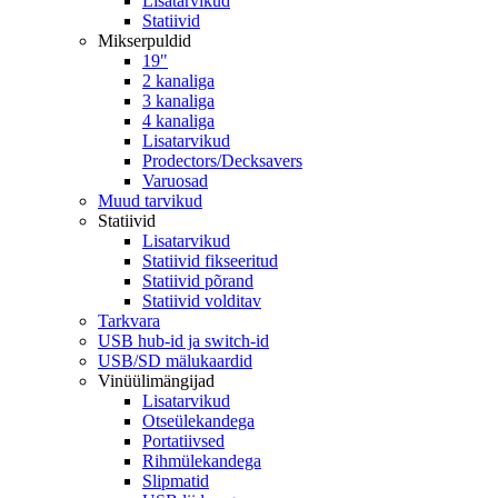
Lisatarvikud
Statiivid
Mikserpuldid
19"
2 kanaliga
3 kanaliga
4 kanaliga
Lisatarvikud
Prodectors/Decksavers
Varuosad
Muud tarvikud
Statiivid
Lisatarvikud
Statiivid fikseeritud
Statiivid põrand
Statiivid volditav
Tarkvara
USB hub-id ja switch-id
USB/SD mälukaardid
Vinüülimängijad
Lisatarvikud
Otseülekandega
Portatiivsed
Rihmülekandega
Slipmatid