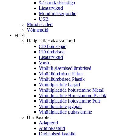
9-16 mik sisendiga
Lisatarvikud
Muud mikserpuldid
USB
Muud seaded
Võimendid
HI-FI
Heliplaatide aksessuaarid
CD hoiustajad
CD ümbrised
Lisatarvikud
Varia
Vinüüli sisemised ümbrised
Vinüüliümbrised Paber
Vinüüliümbrised Plastik
Vinüülplaatide harjad
Vinüülplaatide hoiustamine Metall
Vinüülplaatide Hoiustamine Plastik
Vinüülplaatide hoiustamine Puit
Vinüülplaatide jagajad
Vinüülplaatide puhastamine
Hifi Kaablid
Adapterid
Audiokaablid
Digitaalsed kaablid