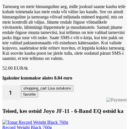
Tarneaeg on meie hinnanguline aeg, mille jooksul saame kauba teile
kohale toimetada kas meie enda või välise lao kaudu. See on ainult
hinnanguline ja tarneaega võivad mõjutada mitmed tegurid, mis on
meie kontrolli alt väljas. Jätame endale õiguse võimalikele
viivitustele, läbimüügi lõppemisele ja muudatustele. Samuti jätame
endale õiguse muuta tarneviisi, kui tellimus on teie valitud tarneviisi
jaoks liiga suur või raske. Saate SMS-i või e-kirja, kui teie pakk on
teie valitud pakiautomaadis või esinduses kättesaadav. Kui valisite
kojuveo, saadetakse teile eelnev teavitus, et leppida kokku tarneaeg.
Kui soovite kauba poest ise järele tulla, olete oodatud pärast SMS-i
saamist, et teie tellimus on valmis.
52.00 EUR/tk
Igakuine kuumakse alates 8.84 euro
shopping_cart
Lisa ostukorvi
favorite
Teised, kes ostsid Joyo JF-11 - 6-Band EQ ostsid ka
Record Weight Black 760g