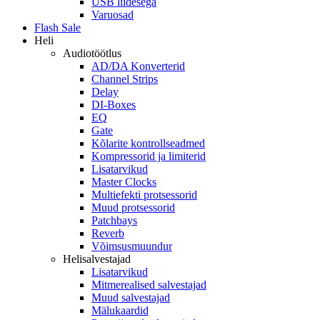
USB liidesega
Varuosad
Flash Sale
Heli
Audiotöötlus
AD/DA Konverterid
Channel Strips
Delay
DI-Boxes
EQ
Gate
Kõlarite kontrollseadmed
Kompressorid ja limiterid
Lisatarvikud
Master Clocks
Multiefekti protsessorid
Muud protsessorid
Patchbays
Reverb
Võimsusmuundur
Helisalvestajad
Lisatarvikud
Mitmerealised salvestajad
Muud salvestajad
Mälukaardid