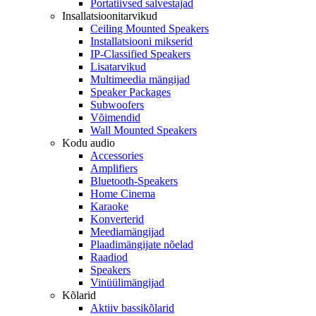
Portatiivsed salvestajad
Insallatsioonitarvikud
Ceiling Mounted Speakers
Installatsiooni mikserid
IP-Classified Speakers
Lisatarvikud
Multimeedia mängijad
Speaker Packages
Subwoofers
Võimendid
Wall Mounted Speakers
Kodu audio
Accessories
Amplifiers
Bluetooth-Speakers
Home Cinema
Karaoke
Konverterid
Meediamängijad
Plaadimängijate nõelad
Raadiod
Speakers
Vinüülimängijad
Kõlarid
Aktiiv bassikõlarid