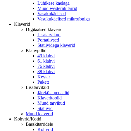
Lühikese kaelaga
Muud westernkitarrid
Vasakukäelised
Vasukukäelised mikrofoniga
Klaverid
Digitaalsed klaverid
Lisatarvikud
Portatiivsed
Statiividega klaverid
Klahvpillid
49 klahvi
61 klahvi
76 klahvi
88 klahvi
Keytar
Pakett
Lisatarvikud
Järekõla pedaalid
Klaveritoolid
Muud tarvikud
Statiivid
Muud klaverid
Kohvrid/Kotid
Basskitarridele
Kohvrid