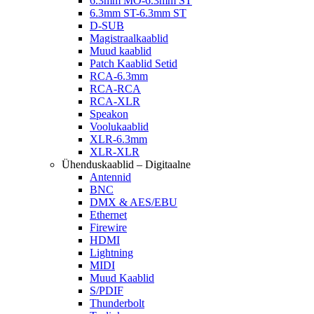
6.3mm MO-6.3mm ST
6.3mm ST-6.3mm ST
D-SUB
Magistraalkaablid
Muud kaablid
Patch Kaablid Setid
RCA-6.3mm
RCA-RCA
RCA-XLR
Speakon
Voolukaablid
XLR-6.3mm
XLR-XLR
Ühenduskaablid – Digitaalne
Antennid
BNC
DMX & AES/EBU
Ethernet
Firewire
HDMI
Lightning
MIDI
Muud Kaablid
S/PDIF
Thunderbolt