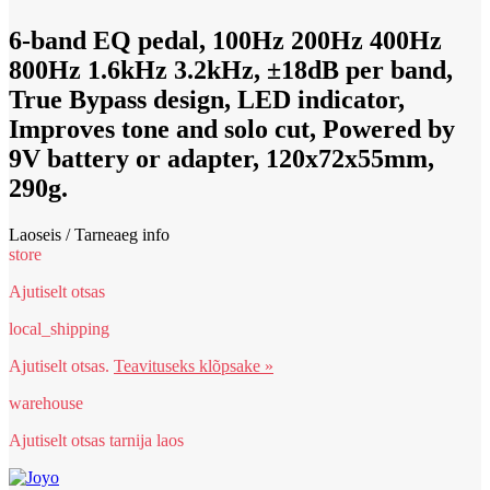
6-band EQ pedal, 100Hz 200Hz 400Hz
800Hz 1.6kHz 3.2kHz, ±18dB per band,
True Bypass design, LED indicator,
Improves tone and solo cut, Powered by
9V battery or adapter, 120x72x55mm,
290g.
Laoseis / Tarneaeg
info
store
Ajutiselt otsas
local_shipping
Ajutiselt otsas.
Teavituseks klõpsake »
warehouse
Ajutiselt otsas tarnija laos