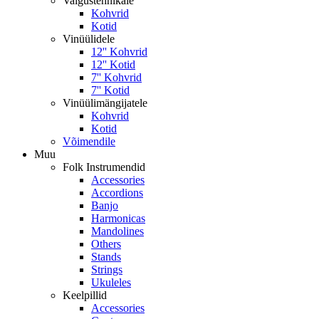
Valgustehnikale
Kohvrid
Kotid
Vinüülidele
12'' Kohvrid
12'' Kotid
7'' Kohvrid
7'' Kotid
Vinüülimängijatele
Kohvrid
Kotid
Võimendile
Muu
Folk Instrumendid
Accessories
Accordions
Banjo
Harmonicas
Mandolines
Others
Stands
Strings
Ukuleles
Keelpillid
Accessories