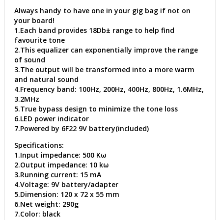
Always handy to have one in your gig bag if not on
your board!
1.Each band provides 18Db± range to help find
favourite tone
2.This equalizer can exponentially improve the range
of sound
3.The output will be transformed into a more warm
and natural sound
4.Frequency band: 100Hz, 200Hz, 400Hz, 800Hz, 1.6MHz,
3.2MHz
5.True bypass design to minimize the tone loss
6.LED power indicator
7.Powered by 6F22 9V battery(included)
Specifications:
1.Input impedance: 500 Kω
2.Output impedance: 10 kω
3.Running current: 15 mA
4.Voltage: 9V battery/adapter
5.Dimension: 120 x 72 x 55 mm
6.Net weight: 290g
7.Color: black