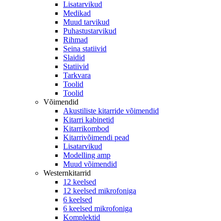
Lisatarvikud
Medikad
Muud tarvikud
Puhastustarvikud
Rihmad
Seina statiivid
Slaidid
Statiivid
Tarkvara
Toolid
Toolid
Võimendid
Akustiliste kitarride võimendid
Kitarri kabinetid
Kitarrikombod
Kitarrivõimendi pead
Lisatarvikud
Modelling amp
Muud võimendid
Westernkitarrid
12 keelsed
12 keelsed mikrofoniga
6 keelsed
6 keelsed mikrofoniga
Komplektid