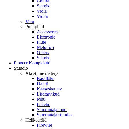
Contra
Stands
Viola
Violin
Muu
Puhkpillid
Accessories
Electronic
Flute
Melodica
Others
Stands
Pioneer Komplektid
Stuudio
Akustiline materjal
Bassilõks
Hajuti
Kaasaskantav
Lisatarvikud
Muu
Paketid
Summutaja muu
Summutaja stuudio
Helikaardid
Firewire