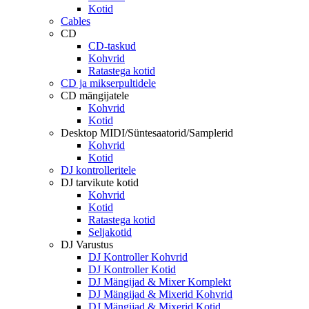
Kotid
Cables
CD
CD-taskud
Kohvrid
Ratastega kotid
CD ja mikserpultidele
CD mängijatele
Kohvrid
Kotid
Desktop MIDI/Süntesaatorid/Samplerid
Kohvrid
Kotid
DJ kontrolleritele
DJ tarvikute kotid
Kohvrid
Kotid
Ratastega kotid
Seljakotid
DJ Varustus
DJ Kontroller Kohvrid
DJ Kontroller Kotid
DJ Mängijad & Mixer Komplekt
DJ Mängijad & Mixerid Kohvrid
DJ Mängijad & Mixerid Kotid