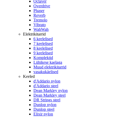
Octaver
Overdrive
Phaser
Reverb
Tremolo
Vibrato
WahWah
Elektrikitarrid
6 keelelised
7 keelelised
8 keelelised
9 keelelised
Komplektid
Lühikese kaelaga
Muud elektrikitarrid
vasakukäelised
Keeled
d'Addario nylon
d'Addario steel
Dean Markley nylon
Dean Markley steel
DR Strings steel
Dunlop nylon
Dunlop steel
Elixir nylon