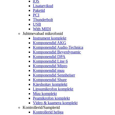
iOS
Lisatarvikud
Paketid
PCI
Thunderbolt
USB
With MIDI
Juhtmevabad mikrofonid
Instrument komplekt
Komponendid AKG
Komponendid Audio-Technica
Komponendid Beyerdynamic
Komponendid DPA
Komponendid Line 6
Komponendid Mipro
Komponendid muu
Komponendid Sennheiser
Komponendid Shure
Käeshoitav komplekt
Lipsumikrofon komplekt
Muu komplekt
Peamikrofon komplekt
Video & kaamera komplekt
Kontrollerid/Samplerid
Kontrollerid heliga