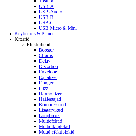
Toslink
USB-A
USB-Audio
USB-B
USB-C
USB-Micro & Mini
Keyboards & Piano
Kitarrid
Efektiplokid
Booster
Chorus
Delay
Distortion
Envelope
Equalizer
Flanger
Fuzz
Harmonizer
Häälestajad
Kompressorid
Lisatarvikud
Loopboxes
Multiefektid
Multiefktiplokid
Muud efektiplokid