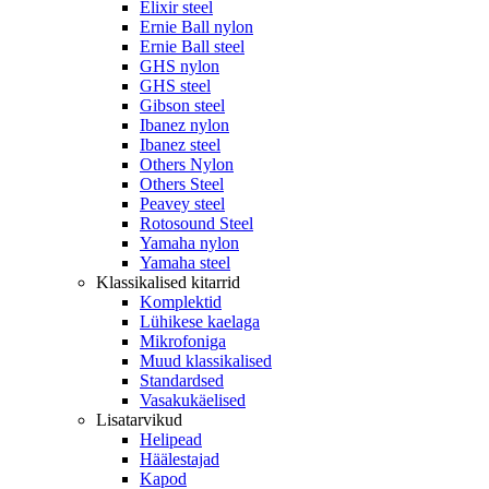
Elixir steel
Ernie Ball nylon
Ernie Ball steel
GHS nylon
GHS steel
Gibson steel
Ibanez nylon
Ibanez steel
Others Nylon
Others Steel
Peavey steel
Rotosound Steel
Yamaha nylon
Yamaha steel
Klassikalised kitarrid
Komplektid
Lühikese kaelaga
Mikrofoniga
Muud klassikalised
Standardsed
Vasakukäelised
Lisatarvikud
Helipead
Häälestajad
Kapod