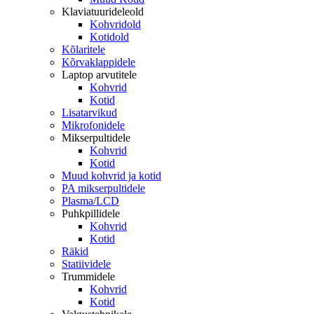
Klaviatuurideleold
Kohvridold
Kotidold
Kõlaritele
Kõrvaklappidele
Laptop arvutitele
Kohvrid
Kotid
Lisatarvikud
Mikrofonidele
Mikserpultidele
Kohvrid
Kotid
Muud kohvrid ja kotid
PA mikserpultidele
Plasma/LCD
Puhkpillidele
Kohvrid
Kotid
Räkid
Statiividele
Trummidele
Kohvrid
Kotid