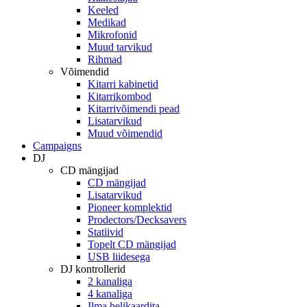
Keeled
Medikad
Mikrofonid
Muud tarvikud
Rihmad
Võimendid
Kitarri kabinetid
Kitarrikombod
Kitarrivõimendi pead
Lisatarvikud
Muud võimendid
Campaigns
DJ
CD mängijad
CD mängijad
Lisatarvikud
Pioneer komplektid
Prodectors/Decksavers
Statiivid
Topelt CD mängijad
USB liidesega
DJ kontrollerid
2 kanaliga
4 kanaliga
Ilma helikaardita