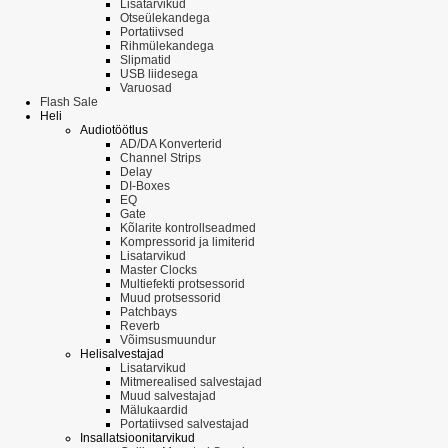
Lisatarvikud
Otseülekandega
Portatiivsed
Rihmülekandega
Slipmatid
USB liidesega
Varuosad
Flash Sale
Heli
Audiotöötlus
AD/DA Konverterid
Channel Strips
Delay
DI-Boxes
EQ
Gate
Kõlarite kontrollseadmed
Kompressorid ja limiterid
Lisatarvikud
Master Clocks
Multiefekti protsessorid
Muud protsessorid
Patchbays
Reverb
Võimsusmuundur
Helisalvestajad
Lisatarvikud
Mitmerealised salvestajad
Muud salvestajad
Mälukaardid
Portatiivsed salvestajad
Insallatsioonitarvikud