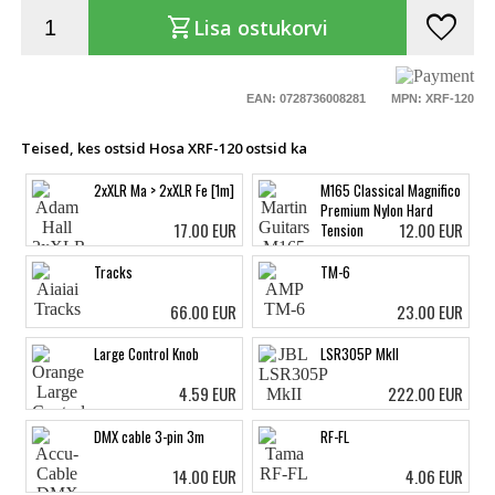
favorite
shopping_cart
Lisa ostukorvi
EAN: 0728736008281
MPN: XRF-120
Teised, kes ostsid Hosa XRF-120 ostsid ka
2xXLR Ma > 2xXLR Fe [1m]
M165 Classical Magnifico
Premium Nylon Hard
17.00 EUR
12.00 EUR
Tension
Tracks
TM-6
66.00 EUR
23.00 EUR
Large Control Knob
LSR305P MkII
4.59 EUR
222.00 EUR
DMX cable 3-pin 3m
RF-FL
14.00 EUR
4.06 EUR