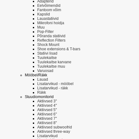
Adapterid
Eelvõimendid
Fantoom võim
Kapslid
Lauastatiivid
Mikrofoni hoidja
Muu
Pop-Filter
Põranda statiivid
Reflection Filters
Shock Mount
Shoe extensions & T-bars
Statiivi lisad
Tuulekaitse
Tuulekaitse karvane
Tuulekaitse muu
Varuosad
Mööbel/Räkk
Lauad
Lisatarvikud - mööbel
Lisatarvikud - räkk
Räkk
Stuudiomonitorid
Aktiivsed 3"
Aktiivsed 4"
Aktiivsed 5"
Aktiivsed 6"
Aktiivsed 7"
Aktiivsed 8"
Aktiivsed subwoofrid
Aktiivsed three-way
Lisatarvikud