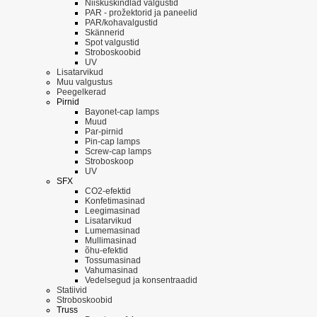
Niiskuskindlad valgustid
PAR - prožektorid ja paneelid
PAR/kohavalgustid
Skännerid
Spot valgustid
Stroboskoobid
UV
Lisatarvikud
Muu valgustus
Peegelkerad
Pirnid
Bayonet-cap lamps
Muud
Par-pirnid
Pin-cap lamps
Screw-cap lamps
Stroboskoop
UV
SFX
CO2-efektid
Konfetimasinad
Leegimasinad
Lisatarvikud
Lumemasinad
Mullimasinad
õhu-efektid
Tossumasinad
Vahumasinad
Vedelsegud ja konsentraadid
Statiivid
Stroboskoobid
Truss