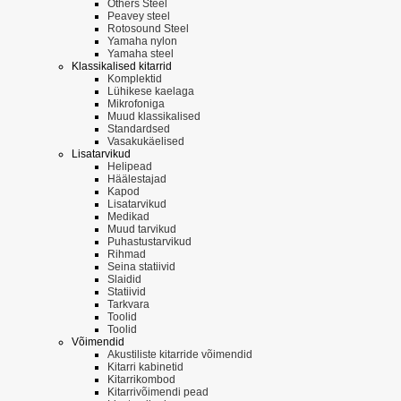
Others Steel
Peavey steel
Rotosound Steel
Yamaha nylon
Yamaha steel
Klassikalised kitarrid
Komplektid
Lühikese kaelaga
Mikrofoniga
Muud klassikalised
Standardsed
Vasakukäelised
Lisatarvikud
Helipead
Häälestajad
Kapod
Lisatarvikud
Medikad
Muud tarvikud
Puhastustarvikud
Rihmad
Seina statiivid
Slaidid
Statiivid
Tarkvara
Toolid
Toolid
Võimendid
Akustiliste kitarride võimendid
Kitarri kabinetid
Kitarrikombod
Kitarrivõimendi pead