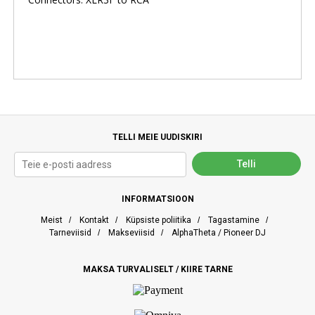
TELLI MEIE UUDISKIRI
INFORMATSIOON
Meist
/
Kontakt
/
Küpsiste poliitika
/
Tagastamine
/
Tarneviisid
/
Makseviisid
/
AlphaTheta / Pioneer DJ
MAKSA TURVALISELT / KIIRE TARNE