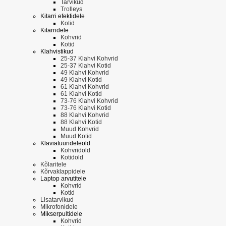
Tarvikud
Trolleys
Kitarri efektidele
Kotid
Kitarridele
Kohvrid
Kotid
Klahvistikud
25-37 Klahvi Kohvrid
25-37 Klahvi Kotid
49 Klahvi Kohvrid
49 Klahvi Kotid
61 Klahvi Kohvrid
61 Klahvi Kotid
73-76 Klahvi Kohvrid
73-76 Klahvi Kotid
88 Klahvi Kohvrid
88 Klahvi Kotid
Muud Kohvrid
Muud Kotid
Klaviatuurideleold
Kohvridold
Kotidold
Kõlaritele
Kõrvaklappidele
Laptop arvutitele
Kohvrid
Kotid
Lisatarvikud
Mikrofonidele
Mikserpultidele
Kohvrid