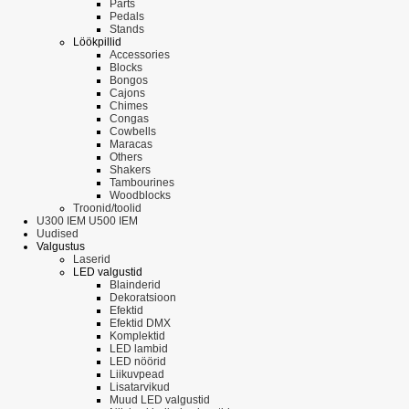
Parts
Pedals
Stands
Löökpillid
Accessories
Blocks
Bongos
Cajons
Chimes
Congas
Cowbells
Maracas
Others
Shakers
Tambourines
Woodblocks
Troonid/toolid
U300 IEM U500 IEM
Uudised
Valgustus
Laserid
LED valgustid
Blainderid
Dekoratsioon
Efektid
Efektid DMX
Komplektid
LED lambid
LED nöörid
Liikuvpead
Lisatarvikud
Muud LED valgustid