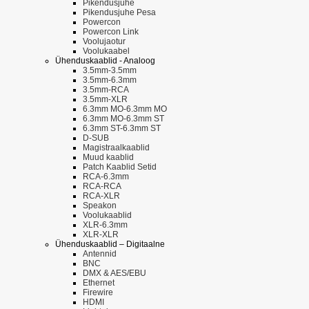
Pikendusjuhe
Pikendusjuhe Pesa
Powercon
Powercon Link
Voolujaotur
Voolukaabel
Ühenduskaablid - Analoog
3.5mm-3.5mm
3.5mm-6.3mm
3.5mm-RCA
3.5mm-XLR
6.3mm MO-6.3mm MO
6.3mm MO-6.3mm ST
6.3mm ST-6.3mm ST
D-SUB
Magistraalkaablid
Muud kaablid
Patch Kaablid Setid
RCA-6.3mm
RCA-RCA
RCA-XLR
Speakon
Voolukaablid
XLR-6.3mm
XLR-XLR
Ühenduskaablid – Digitaalne
Antennid
BNC
DMX & AES/EBU
Ethernet
Firewire
HDMI