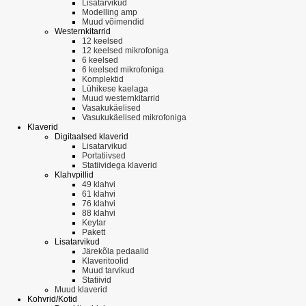
Lisatarvikud
Modelling amp
Muud võimendid
Westernkitarrid
12 keelsed
12 keelsed mikrofoniga
6 keelsed
6 keelsed mikrofoniga
Komplektid
Lühikese kaelaga
Muud westernkitarrid
Vasakukäelised
Vasukukäelised mikrofoniga
Klaverid
Digitaalsed klaverid
Lisatarvikud
Portatiivsed
Statiividega klaverid
Klahvpillid
49 klahvi
61 klahvi
76 klahvi
88 klahvi
Keytar
Pakett
Lisatarvikud
Järekõla pedaalid
Klaveritoolid
Muud tarvikud
Statiivid
Muud klaverid
Kohvrid/Kotid