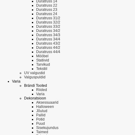
Duratruss 14
Duratruss 22
Duratruss 23
Duratruss 24
Duratruss 31/2
Duratruss 32/2
Duratruss 33/2
Duratruss 34/2
Duratruss 34/3
Duratruss 34/4
Duratruss 43/2
Duratruss 44/2
Duratruss 44/4
Mööbel
Statiivid
Tarvikud
Tekstiil
UV valgustid
Valguspuldid
Varia
Brändi Tooted
Riided
Varia
Dekoratsioon
Aksessuaarid
Halloween
Jõulud
Pallid
Potid
Puud
Sisekujundus
Taimed