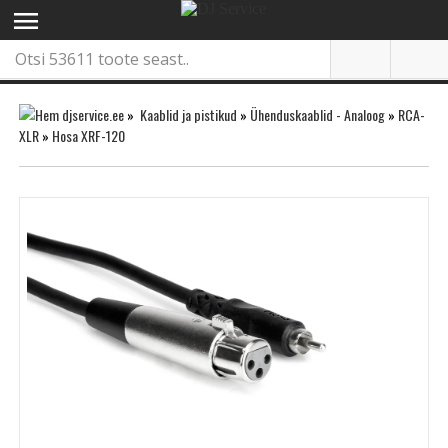
menu
»
Kaablid ja pistikud
»
Ühenduskaablid - Analoog
»
RCA-
XLR
»
Hosa XRF-120