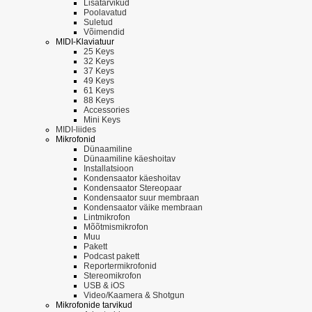
Lisatarvikud
Poolavatud
Suletud
Võimendid
MIDI-Klaviatuur
25 Keys
32 Keys
37 Keys
49 Keys
61 Keys
88 Keys
Accessories
Mini Keys
MIDI-liides
Mikrofonid
Dünaamiline
Dünaamiline käeshoitav
Installatsioon
Kondensaator käeshoitav
Kondensaator Stereopaar
Kondensaator suur membraan
Kondensaator väike membraan
Lintmikrofon
Mõõtmismikrofon
Muu
Pakett
Podcast pakett
Reportermikrofonid
Stereomikrofon
USB & iOS
Video/Kaamera & Shotgun
Mikrofonide tarvikud