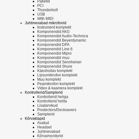
Paketid
PCI
Thunderbolt
USB
With MIDI
Juhtmevabad mikrofonid
Instrument komplekt
Komponendid AKG
Komponendid Audio-Technica
Komponendid Beyerdynamic
Komponendid DPA
Komponendid Line 6
Komponendid Mipro
Komponendid muu
Komponendid Sennheiser
Komponendid Shure
Käeshoitav komplekt
Lipsumikrofon komplekt
Muu komplekt
Peamikrofon komplekt
Video & kaamera komplekt
Kontrollerid/Samplerid
Kontrollerid heliga
Kontrollerid helita
Lisatarvikud
Prodectors/Decksavers
Samplerid
Kõrvaklapid
Avatud
Headset
Juhtmevabad
Kõrvamonitorid