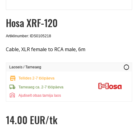
Hosa XRF-120
Artiklinumber: IDS0105218
Cable, XLR female to RCA male, 6m
info
Laoseis / Tarneaeg
store
Tellides 2-7 tööpäeva
local_shipping
Tarneaeg ca. 2-7 tööpäeva
warehouse
Ajutiselt otsas tarnija laos
14.00 EUR/tk