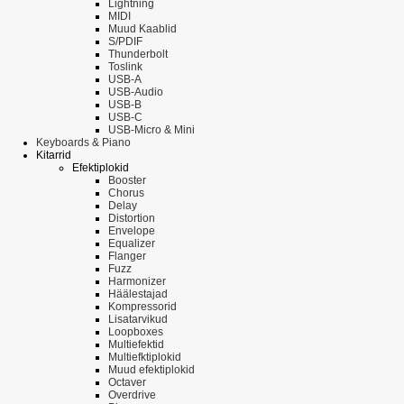
Lightning
MIDI
Muud Kaablid
S/PDIF
Thunderbolt
Toslink
USB-A
USB-Audio
USB-B
USB-C
USB-Micro & Mini
Keyboards & Piano
Kitarrid
Efektiplokid
Booster
Chorus
Delay
Distortion
Envelope
Equalizer
Flanger
Fuzz
Harmonizer
Häälestajad
Kompressorid
Lisatarvikud
Loopboxes
Multiefektid
Multiefktiplokid
Muud efektiplokid
Octaver
Overdrive