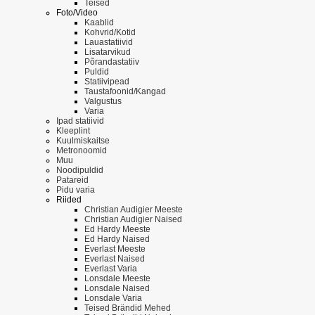
Teised
Foto/Video
Kaablid
Kohvrid/Kotid
Lauastatiivid
Lisatarvikud
Põrandastatiiv
Puldid
Statiivipead
Taustafoonid/Kangad
Valgustus
Varia
Ipad statiivid
Kleeplint
Kuulmiskaitse
Metronoomid
Muu
Noodipuldid
Patareid
Pidu varia
Riided
Christian Audigier Meeste
Christian Audigier Naised
Ed Hardy Meeste
Ed Hardy Naised
Everlast Meeste
Everlast Naised
Everlast Varia
Lonsdale Meeste
Lonsdale Naised
Lonsdale Varia
Teised Brändid Mehed