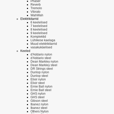
Phaser
Reverb
Tremolo
Vibrato
WahWah
Elektrikitarrid
6 keelelised
7 keelelised
8 keelelised
9 keelelised
Komplektid
Lühikese kaelaga
Muud elektrikitarrid
vasakukäelised
Keeled
d'Addario nylon
d'Addario steel
Dean Markley nylon
Dean Markley steel
DR Strings steel
Dunlop nylon
Dunlop steel
Elixir nylon
Elixir steel
Ernie Ball nylon
Ernie Ball steel
GHS nylon
GHS steel
Gibson steel
Ibanez nylon
Ibanez steel
Others Nylon