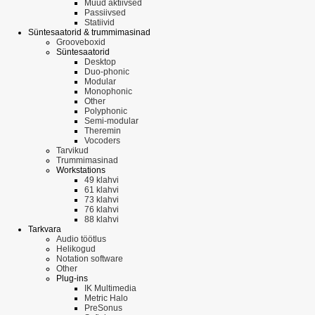
Muud aktiivsed
Passiivsed
Statiivid
Süntesaatorid & trummimasinad
Grooveboxid
Süntesaatorid
Desktop
Duo-phonic
Modular
Monophonic
Other
Polyphonic
Semi-modular
Theremin
Vocoders
Tarvikud
Trummimasinad
Workstations
49 klahvi
61 klahvi
73 klahvi
76 klahvi
88 klahvi
Tarkvara
Audio töötlus
Helikogud
Notation software
Other
Plug-ins
IK Multimedia
Metric Halo
PreSonus