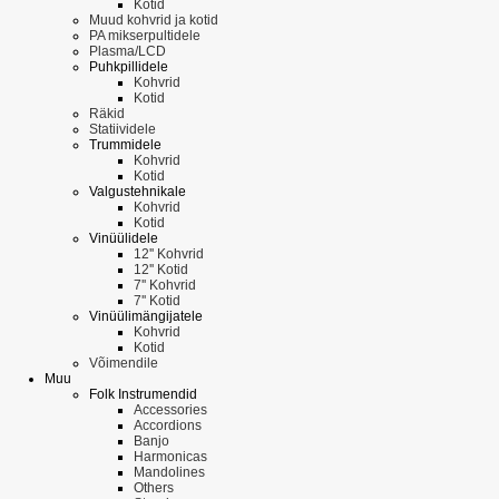
Kotid
Muud kohvrid ja kotid
PA mikserpultidele
Plasma/LCD
Puhkpillidele
Kohvrid
Kotid
Räkid
Statiividele
Trummidele
Kohvrid
Kotid
Valgustehnikale
Kohvrid
Kotid
Vinüülidele
12'' Kohvrid
12'' Kotid
7'' Kohvrid
7'' Kotid
Vinüülimängijatele
Kohvrid
Kotid
Võimendile
Muu
Folk Instrumendid
Accessories
Accordions
Banjo
Harmonicas
Mandolines
Others