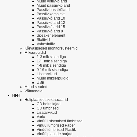
Muud Aktiivkõlarid
Muud passiivkõlarid
Passiiv bassikõlarid
Passiiv komplekt
Passiivkõlarid 10
Passiivkõlarid 12
Passiivkõlarid 15
Passiivkõlarid 8
Speaker element
Statiivid
Vahestatiiv
Kõrvasisesed monitorsüsteemid
Mikserpuldid
1-3 mik sisendiga
17+ mik sisendiga
4-8 mik sisendiga
9-16 mik sisendiga
Lisatarvikud
Muud mikserpuldid
USB
Muud seaded
Võimendid
HI-FI
Heliplaatide aksessuaarid
CD hoiustajad
CD ümbrised
Lisatarvikud
Varia
Vinüüli sisemised ümbrised
Vinüüliümbrised Paber
Vinüüliümbrised Plastik
Vinüülplaatide harjad