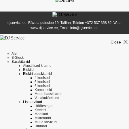
djservice.ee, Rävala puiestee 19, Tallinn, Telefon
+372 537 358 82
, Web:
www.djservice.ee, Email: info@djservice.ee
close
Close
Ale
B-Stock
Basskitarrid
Akustilised kitarrid
Efektid
Elektri basskitarrid
4 keelsed
5 keelsed
6 keelsed
Komplektid
Muud basskitarrid
Vasakukäelised
Lisatarvikud
Häälestajad
Keeled
Medikad
Mikrofonid
Muud tarvikud
Rihmad