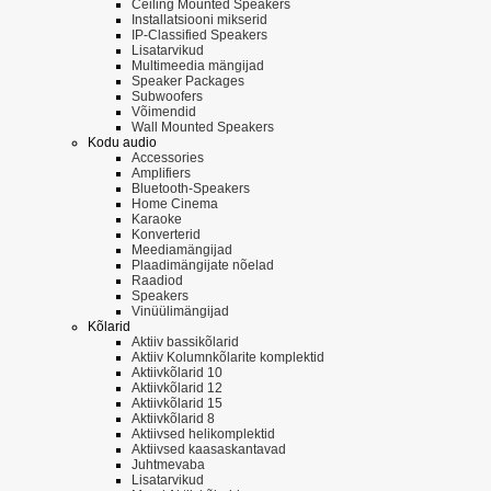
Ceiling Mounted Speakers
Installatsiooni mikserid
IP-Classified Speakers
Lisatarvikud
Multimeedia mängijad
Speaker Packages
Subwoofers
Võimendid
Wall Mounted Speakers
Kodu audio
Accessories
Amplifiers
Bluetooth-Speakers
Home Cinema
Karaoke
Konverterid
Meediamängijad
Plaadimängijate nõelad
Raadiod
Speakers
Vinüülimängijad
Kõlarid
Aktiiv bassikõlarid
Aktiiv Kolumnkõlarite komplektid
Aktiivkõlarid 10
Aktiivkõlarid 12
Aktiivkõlarid 15
Aktiivkõlarid 8
Aktiivsed helikomplektid
Aktiivsed kaasaskantavad
Juhtmevaba
Lisatarvikud