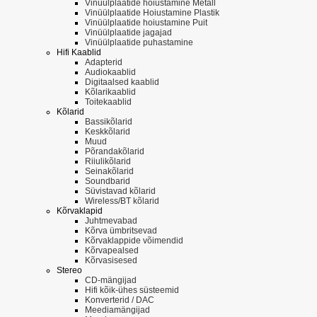
Vinüülplaatide hoiustamine Metall
Vinüülplaatide Hoiustamine Plastik
Vinüülplaatide hoiustamine Puit
Vinüülplaatide jagajad
Vinüülplaatide puhastamine
Hifi Kaablid
Adapterid
Audiokaablid
Digitaalsed kaablid
Kõlarikaablid
Toitekaablid
Kõlarid
Bassikõlarid
Keskkõlarid
Muud
Põrandakõlarid
Riiulikõlarid
Seinakõlarid
Soundbarid
Süvistavad kõlarid
Wireless/BT kõlarid
Kõrvaklapid
Juhtmevabad
Kõrva ümbritsevad
Kõrvaklappide võimendid
Kõrvapealsed
Kõrvasisesed
Stereo
CD-mängijad
Hifi kõik-ühes süsteemid
Konverterid / DAC
Meediamängijad