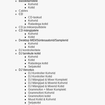
Basskitarridele
Kohvrid
Kotid
Cables
CD
CD-taskud
Kohvrid
Ratastega kotid
CD ja mikserpultidele
CD mängijatele
Kohvrid
Kotid
Desktop MIDI/Süntesaatorid/Samplerid
Kohvrid
Kotid
DJ kontrolleritele
DJ tarvikute kotid
Kohvrid
Kotid
Ratastega kotid
Seljakotid
DJ Varustus
DJ Kontroller Kohvrid
DJ Kontroller Kotid
DJ Mängijad & Mixer Komplekt
DJ Mängijad & Mixerid Kohvrid
DJ Mängijad & Mixerid Kotid
Grammofon + Mixer Komplekt
Grammofoni Kohvrid
Grammofoni kotid
Muud Kotid & Kohvrid
Seljakotid