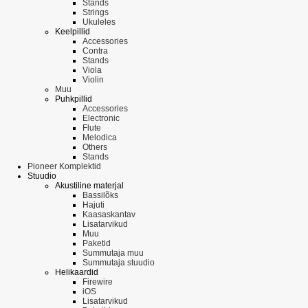
Stands
Strings
Ukuleles
Keelpillid
Accessories
Contra
Stands
Viola
Violin
Muu
Puhkpillid
Accessories
Electronic
Flute
Melodica
Others
Stands
Pioneer Komplektid
Stuudio
Akustiline materjal
Bassilõks
Hajuti
Kaasaskantav
Lisatarvikud
Muu
Paketid
Summutaja muu
Summutaja stuudio
Helikaardid
Firewire
iOS
Lisatarvikud