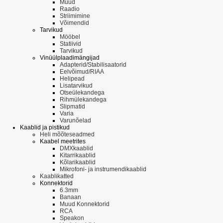
Muud
Raadio
Striimimine
Võimendid
Tarvikud
Mööbel
Statiivid
Tarvikud
Vinüülplaadimängijad
Adapterid/Stabilisaatorid
Eelvõimud/RIAA
Helipead
Lisatarvikud
Otseülekandega
Rihmülekandega
Slipmatid
Varia
Varunõelad
Kaablid ja pistikud
Heli mõõteseadmed
Kaabel meetrites
DMXkaablid
Kitarrikaablid
Kõlarikaablid
Mikrofoni- ja instrumendikaablid
Kaablikatted
Konnektorid
6.3mm
Banaan
Muud Konnektorid
RCA
Speakon