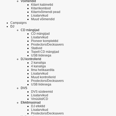
Võimendid
Kitarri kabinetid
Kitarrikombod
Kitarrivõimendi pead
Lisatarvikud
Muud võimendid
Campaigns
DJ
CD mängijad
CD mängijad
Lisatarvikud
Pioneer komplektid
Prodectors/Decksavers
Statiivid
Topelt CD mängijad
USB liidesega
DJ kontrollerid
2 kanaliga
4 kanaliga
Ilma helikaardita
Lisatarvikud
Muud kontrollerid
Prodectors/Decksavers
USB liidesega
DVS
DVS süsteemid
Lisatarvikud
Vinüülid/CD
Efektimasinad
DJ efektid
Lisatarvikud
Prodectors/Decksavers