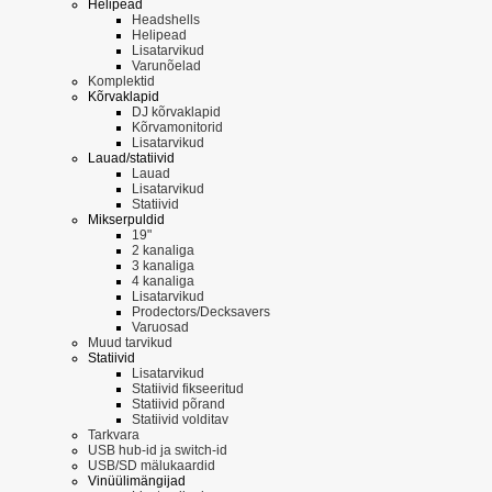
Helipead
Headshells
Helipead
Lisatarvikud
Varunõelad
Komplektid
Kõrvaklapid
DJ kõrvaklapid
Kõrvamonitorid
Lisatarvikud
Lauad/statiivid
Lauad
Lisatarvikud
Statiivid
Mikserpuldid
19"
2 kanaliga
3 kanaliga
4 kanaliga
Lisatarvikud
Prodectors/Decksavers
Varuosad
Muud tarvikud
Statiivid
Lisatarvikud
Statiivid fikseeritud
Statiivid põrand
Statiivid volditav
Tarkvara
USB hub-id ja switch-id
USB/SD mälukaardid
Vinüülimängijad