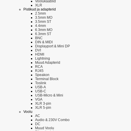
Voolukaablid
XLR
Pistikud ja adapterid
2.5mm
3.5mm MO
3.5mm ST
4.4mm
6.3mm MO
6.3mm ST
BNC
DIN & MIDI
Displayport & Mini DP
DVI
HDMI
Lightning
Muud Adapterid
RCA
RJ45
Speakon
Terminal Block
Toslink
USB-A
USB-C
USB-Micro & Mini
VGA
XLR 3-pin
XLR 5-pin
Voolu
AC
Audio & 230V Combo
DC
Muud Voolu