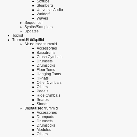
Softube
Steinberg
Universal Audio
Waldorf
Waves
Sequencer
Synths/Samplers
Updates
Toplist
Trummid/Löökpillid
Akustilised trummid
Accessories
Bassdrums
Crash Cymbals
Drumsets
Drumsticks
Floor Toms
Hanging Toms
Hi-hats
Other Cymbals
Others
Pedals
Ride Cymbals
Snares
Stands
Digitaalsed trummid
Accessories
Drumpads
Drumsets
Drumsticks
Modules
Others