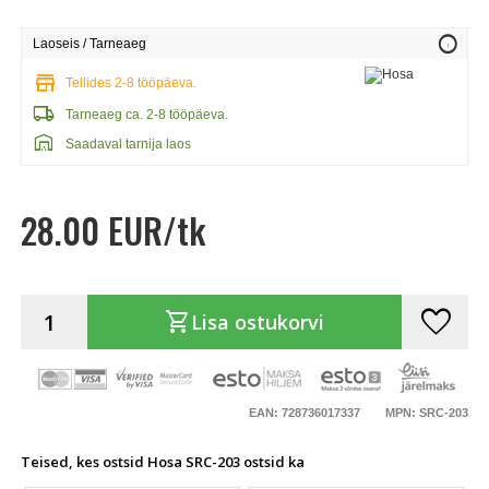
info
Laoseis / Tarneaeg
store
Tellides 2-8 tööpäeva.
local_shipping
Tarneaeg ca. 2-8 tööpäeva.
warehouse
Saadaval tarnija laos
28.00 EUR/tk
favorite
shopping_cart
Lisa ostukorvi
EAN: 728736017337
MPN: SRC-203
Teised, kes ostsid Hosa SRC-203 ostsid ka