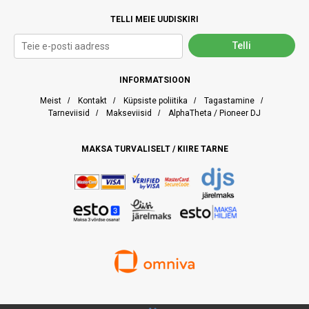
TELLI MEIE UUDISKIRI
INFORMATSIOON
Meist
/
Kontakt
/
Küpsiste poliitika
/
Tagastamine
/
Tarneviisid
/
Makseviisid
/
AlphaTheta / Pioneer DJ
MAKSA TURVALISELT / KIIRE TARNE