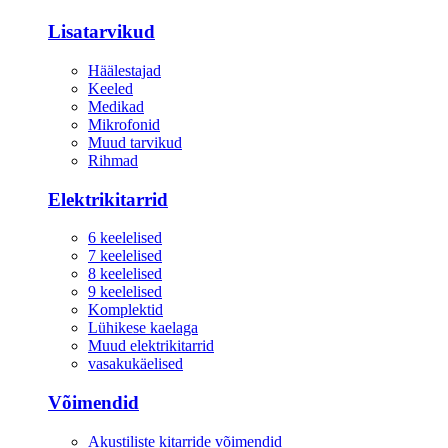
Lisatarvikud
Häälestajad
Keeled
Medikad
Mikrofonid
Muud tarvikud
Rihmad
Elektrikitarrid
6 keelelised
7 keelelised
8 keelelised
9 keelelised
Komplektid
Lühikese kaelaga
Muud elektrikitarrid
vasakukäelised
Võimendid
Akustiliste kitarride võimendid