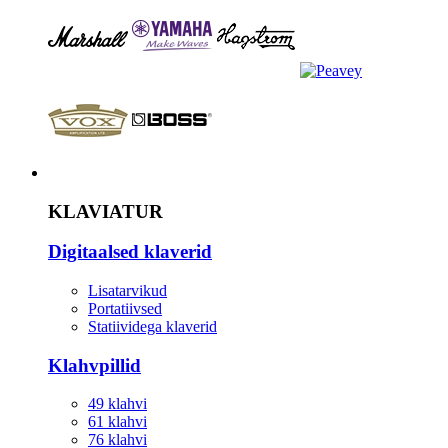
Instrument
KLAVIATUR
Digitaalsed klaverid
Lisatarvikud
Portatiivsed
Statiividega klaverid
Klahvpillid
49 klahvi
61 klahvi
76 klahvi