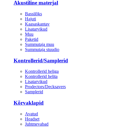
Akustiline materjal
Bassilõks
Hajuti
Kaasaskantav
Lisatarvikud
Muu
Paketid
Summutaja muu
Summutaja stuudio
Kontrollerid/Samplerid
Kontrollerid heliga
Kontrollerid helita
Lisatarvikud
Prodectors/Decksavers
Samplerid
Kõrvaklapid
Avatud
Headset
Juhtmevabad