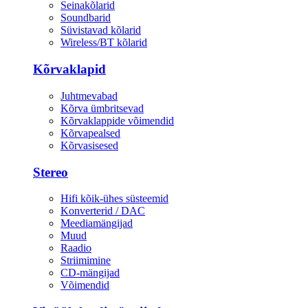
Seinakõlarid
Soundbarid
Süvistavad kõlarid
Wireless/BT kõlarid
Kõrvaklapid
Juhtmevabad
Kõrva ümbritsevad
Kõrvaklappide võimendid
Kõrvapealsed
Kõrvasisesed
Stereo
Hifi kõik-ühes süsteemid
Konverterid / DAC
Meediamängijad
Muud
Raadio
Striimimine
CD-mängijad
Võimendid