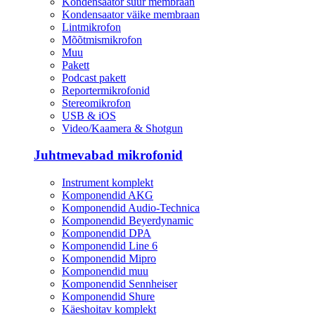
Kondensaator suur membraan
Kondensaator väike membraan
Lintmikrofon
Mõõtmismikrofon
Muu
Pakett
Podcast pakett
Reportermikrofonid
Stereomikrofon
USB & iOS
Video/Kaamera & Shotgun
Juhtmevabad mikrofonid
Instrument komplekt
Komponendid AKG
Komponendid Audio-Technica
Komponendid Beyerdynamic
Komponendid DPA
Komponendid Line 6
Komponendid Mipro
Komponendid muu
Komponendid Sennheiser
Komponendid Shure
Käeshoitav komplekt