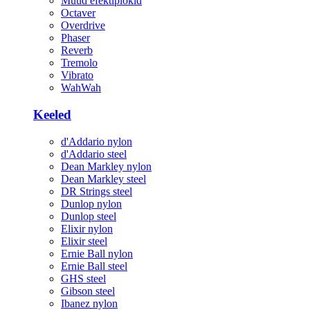
Muud efektiplokid
Octaver
Overdrive
Phaser
Reverb
Tremolo
Vibrato
WahWah
Keeled
d'Addario nylon
d'Addario steel
Dean Markley nylon
Dean Markley steel
DR Strings steel
Dunlop nylon
Dunlop steel
Elixir nylon
Elixir steel
Ernie Ball nylon
Ernie Ball steel
GHS steel
Gibson steel
Ibanez nylon