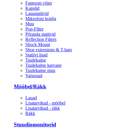
Fantoom võim
Kapslid
Lauastatiivid
Mikrofoni hoidja
Muu
Pop-Filter
Põranda statiivid
Reflection Filters
Shock Mount
Shoe extensions & T-bars
Statiivi lisad
Tuulekaitse
Tuulekaitse karvane
Tuulekaitse muu
Varuosad
Mööbel/Räkk
Lauad
Lisatarvikud - mööbel
Lisatarvikud - räkk
Räkk
Stuudiomonitorid