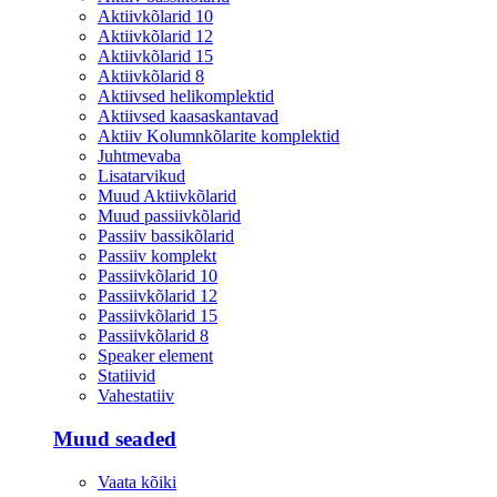
Aktiivkõlarid 10
Aktiivkõlarid 12
Aktiivkõlarid 15
Aktiivkõlarid 8
Aktiivsed helikomplektid
Aktiivsed kaasaskantavad
Aktiiv Kolumnkõlarite komplektid
Juhtmevaba
Lisatarvikud
Muud Aktiivkõlarid
Muud passiivkõlarid
Passiiv bassikõlarid
Passiiv komplekt
Passiivkõlarid 10
Passiivkõlarid 12
Passiivkõlarid 15
Passiivkõlarid 8
Speaker element
Statiivid
Vahestatiiv
Muud seaded
Vaata kõiki