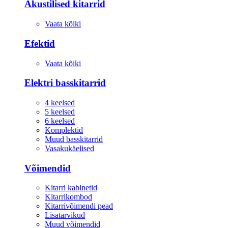
Akustilised kitarrid
Vaata kõiki
Efektid
Vaata kõiki
Elektri basskitarrid
4 keelsed
5 keelsed
6 keelsed
Komplektid
Muud basskitarrid
Vasakukäelised
Võimendid
Kitarri kabinetid
Kitarrikombod
Kitarrivõimendi pead
Lisatarvikud
Muud võimendid