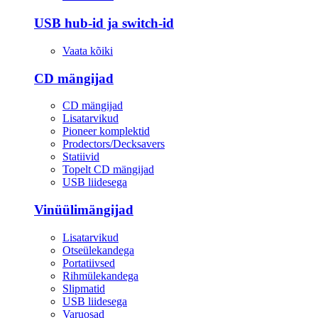
USB hub-id ja switch-id
Vaata kõiki
CD mängijad
CD mängijad
Lisatarvikud
Pioneer komplektid
Prodectors/Decksavers
Statiivid
Topelt CD mängijad
USB liidesega
Vinüülimängijad
Lisatarvikud
Otseülekandega
Portatiivsed
Rihmülekandega
Slipmatid
USB liidesega
Varuosad