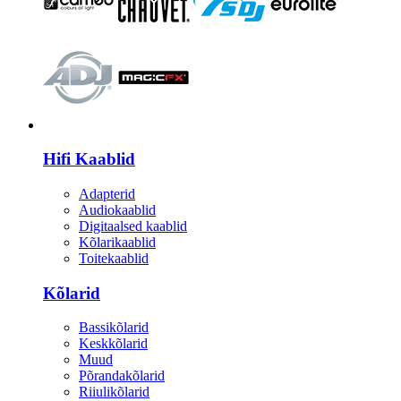
HI-FI
Hifi Kaablid
Adapterid
Audiokaablid
Digitaalsed kaablid
Kõlarikaablid
Toitekaablid
Kõlarid
Bassikõlarid
Keskkõlarid
Muud
Põrandakõlarid
Riiulikõlarid