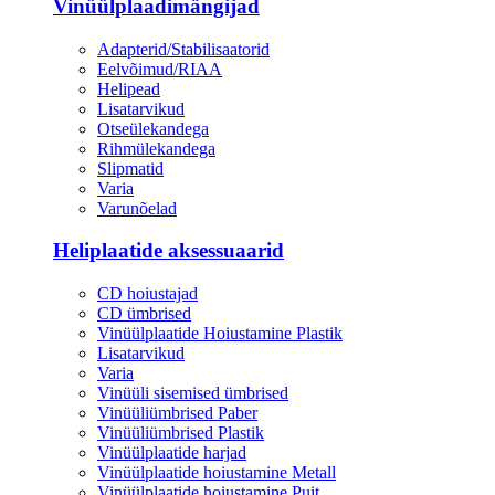
Vinüülplaadimängijad
Adapterid/Stabilisaatorid
Eelvõimud/RIAA
Helipead
Lisatarvikud
Otseülekandega
Rihmülekandega
Slipmatid
Varia
Varunõelad
Heliplaatide aksessuaarid
CD hoiustajad
CD ümbrised
Vinüülplaatide Hoiustamine Plastik
Lisatarvikud
Varia
Vinüüli sisemised ümbrised
Vinüüliümbrised Paber
Vinüüliümbrised Plastik
Vinüülplaatide harjad
Vinüülplaatide hoiustamine Metall
Vinüülplaatide hoiustamine Puit