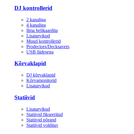
DJ kontrollerid
2 kanaliga
4 kanaliga
Ilma helikaardita
Lisatarvikud
Muud kontrollerid
Prodectors/Decksavers
USB liidesega
Kõrvaklapid
DJ kõrvaklapid
Kõrvamonitorid
Lisatarvikud
Statiivid
Lisatarvikud
Statiivid fikseeritud
Statiivid põrand
Statiivid volditav