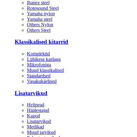
Ibanez steel
Rotosound Steel
Yamaha nylon
Yamaha steel
Others Nylon
Others Steel
Klassikalised kitarrid
Komplektid
Lühikese kaelaga
Mikrofoniga
Muud klassikalised
Standardsed
Vasakukäelised
Lisatarvikud
Helipead
Häälestajad
Kapod
Lisatarvikud
Medikad
Muud tarvikud