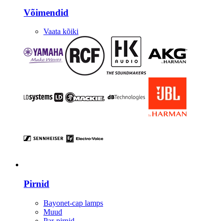
Võimendid
Vaata kõiki
Valgustus
Pirnid
Bayonet-cap lamps
Muud
Par-pirnid