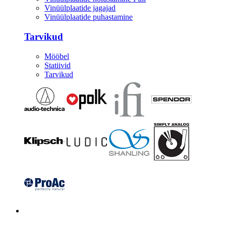
Vinüülplaatide jagajad
Vinüülplaatide puhastamine
Tarvikud
Mööbel
Statiivid
Tarvikud
Kitarrid/Bass