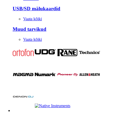
USB/SD mälukaardid
Vaata kõiki
Muud tarvikud
Vaata kõiki
Stuudio