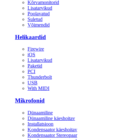
Kõrvamonitorid
Lisatarvikud
Poolavatud
Suletud
Võimendid
Helikaardid
Firewire
iOS
Lisatarvikud
Paketid
PCI
Thunderbolt
USB
With MIDI
Mikrofonid
Dünaamiline
Dünaamiline käeshoitav
Installatsioon
Kondensaator käeshoitav
Kondensaator Stereopaar