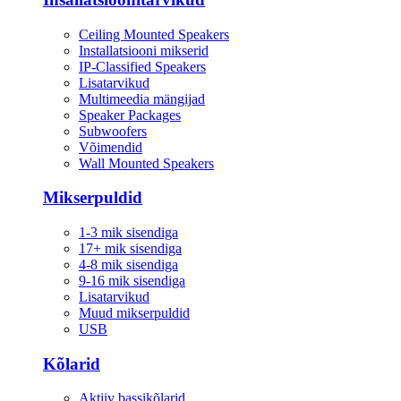
Ceiling Mounted Speakers
Installatsiooni mikserid
IP-Classified Speakers
Lisatarvikud
Multimeedia mängijad
Speaker Packages
Subwoofers
Võimendid
Wall Mounted Speakers
Mikserpuldid
1-3 mik sisendiga
17+ mik sisendiga
4-8 mik sisendiga
9-16 mik sisendiga
Lisatarvikud
Muud mikserpuldid
USB
Kõlarid
Aktiiv bassikõlarid