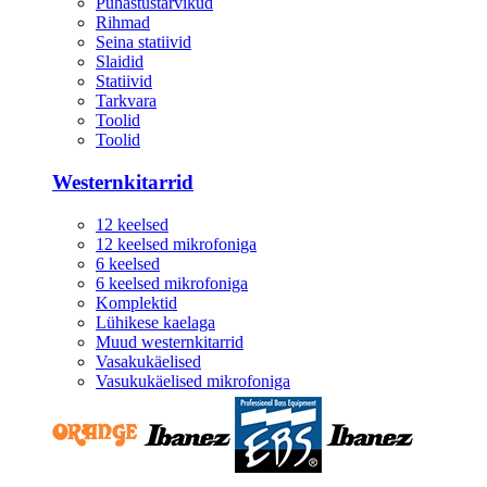
Puhastustarvikud
Rihmad
Seina statiivid
Slaidid
Statiivid
Tarkvara
Toolid
Toolid
Westernkitarrid
12 keelsed
12 keelsed mikrofoniga
6 keelsed
6 keelsed mikrofoniga
Komplektid
Lühikese kaelaga
Muud westernkitarrid
Vasakukäelised
Vasukukäelised mikrofoniga