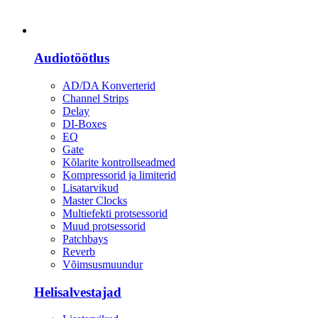
Heli
Audiotöötlus
AD/DA Konverterid
Channel Strips
Delay
DI-Boxes
EQ
Gate
Kõlarite kontrollseadmed
Kompressorid ja limiterid
Lisatarvikud
Master Clocks
Multiefekti protsessorid
Muud protsessorid
Patchbays
Reverb
Võimsusmuundur
Helisalvestajad