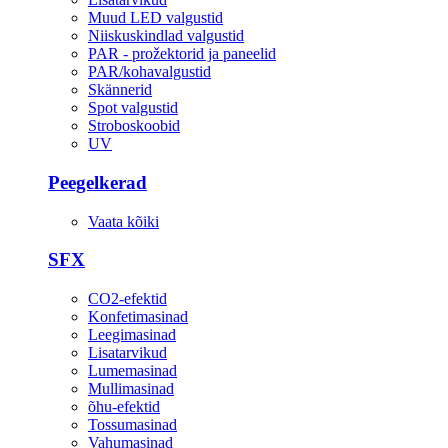
Muud LED valgustid
Niiskuskindlad valgustid
PAR - prožektorid ja paneelid
PAR/kohavalgustid
Skännerid
Spot valgustid
Stroboskoobid
UV
Peegelkerad
Vaata kõiki
SFX
CO2-efektid
Konfetimasinad
Leegimasinad
Lisatarvikud
Lumemasinad
Mullimasinad
õhu-efektid
Tossumasinad
Vahumasinad