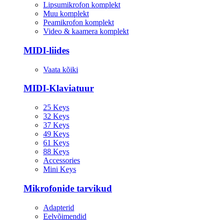
Lipsumikrofon komplekt
Muu komplekt
Peamikrofon komplekt
Video & kaamera komplekt
MIDI-liides
Vaata kõiki
MIDI-Klaviatuur
25 Keys
32 Keys
37 Keys
49 Keys
61 Keys
88 Keys
Accessories
Mini Keys
Mikrofonide tarvikud
Adapterid
Eelvõimendid