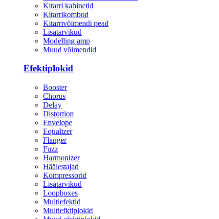
Kitarri kabinetid
Kitarrikombod
Kitarrivõimendi pead
Lisatarvikud
Modelling amp
Muud võimendid
Efektiplokid
Booster
Chorus
Delay
Distortion
Envelope
Equalizer
Flanger
Fuzz
Harmonizer
Häälestajad
Kompressorid
Lisatarvikud
Loopboxes
Multiefektid
Multiefktiplokid