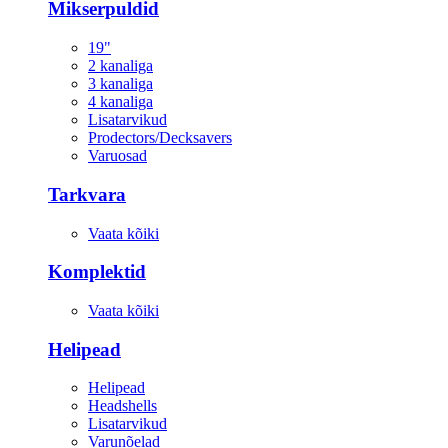
Mikserpuldid
19"
2 kanaliga
3 kanaliga
4 kanaliga
Lisatarvikud
Prodectors/Decksavers
Varuosad
Tarkvara
Vaata kõiki
Komplektid
Vaata kõiki
Helipead
Helipead
Headshells
Lisatarvikud
Varunõelad