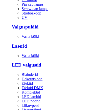
Pin-cap lamps
Screw-cap lamps
Stroboskoop
UV
Valguspuldid
Vaata kõiki
Laserid
Vaata kõiki
LED valgustid
Blainderid
Dekoratsioon
Efektid
Efektid DMX
Komplektid
LED lambid
LED nöörid
Liikuvpead
Lisatarvikud