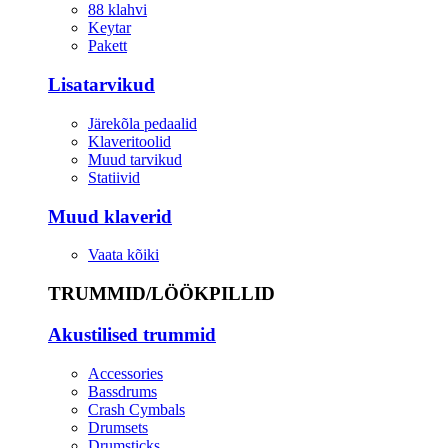
88 klahvi
Keytar
Pakett
Lisatarvikud
Järekõla pedaalid
Klaveritoolid
Muud tarvikud
Statiivid
Muud klaverid
Vaata kõiki
TRUMMID/LÖÖKPILLID
Akustilised trummid
Accessories
Bassdrums
Crash Cymbals
Drumsets
Drumsticks