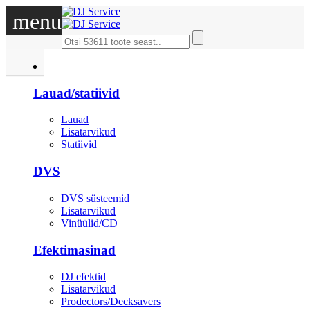
menu
DJ
Lauad/statiivid
Lauad
Lisatarvikud
Statiivid
DVS
DVS süsteemid
Lisatarvikud
Vinüülid/CD
Efektimasinad
DJ efektid
Lisatarvikud
Prodectors/Decksavers