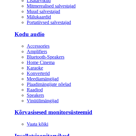
Lisatarvikud
Mitmerealised salvestajad
Muud salvestajad
Mälukaardid
Portatiivsed salvestajad
Kodu audio
Accessories
Amplifiers
Bluetooth-Speakers
Home Cinema
Karaoke
Konverterid
Meediamängijad
Plaadimängijate nõelad
Raadiod
Speakers
Vinüülimängijad
Kõrvasisesed monitorsüsteemid
Vaata kõiki
Insallatsioonitarvikud