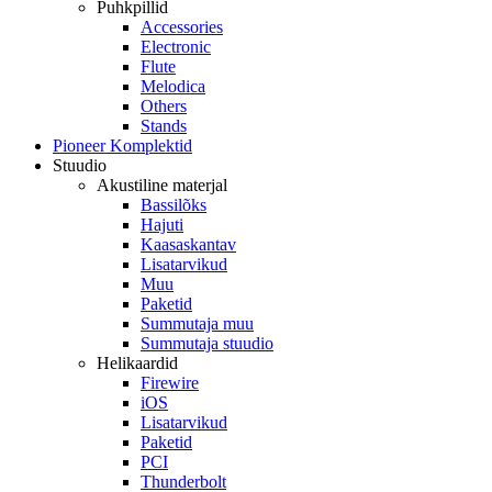
Puhkpillid
Accessories
Electronic
Flute
Melodica
Others
Stands
Pioneer Komplektid
Stuudio
Akustiline materjal
Bassilõks
Hajuti
Kaasaskantav
Lisatarvikud
Muu
Paketid
Summutaja muu
Summutaja stuudio
Helikaardid
Firewire
iOS
Lisatarvikud
Paketid
PCI
Thunderbolt