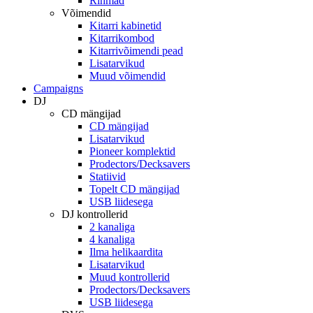
Rihmad
Võimendid
Kitarri kabinetid
Kitarrikombod
Kitarrivõimendi pead
Lisatarvikud
Muud võimendid
Campaigns
DJ
CD mängijad
CD mängijad
Lisatarvikud
Pioneer komplektid
Prodectors/Decksavers
Statiivid
Topelt CD mängijad
USB liidesega
DJ kontrollerid
2 kanaliga
4 kanaliga
Ilma helikaardita
Lisatarvikud
Muud kontrollerid
Prodectors/Decksavers
USB liidesega