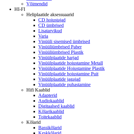
Võimendid
HI-FI
Heliplaatide aksessuaarid
CD hoiustajad
CD ümbrised
Lisatarvikud
Varia
Vinüüli sisemised ümbrised
Vinüüliümbrised Paber
Vinüüliümbrised Plastik
Vinüülplaatide harjad
Vinüülplaatide hoiustamine Metall
Vinüülplaatide Hoiustamine Plastik
Vinüülplaatide hoiustamine Puit
Vinüülplaatide jagajad
Vinüülplaatide puhastamine
Hifi Kaablid
Adapterid
Audiokaablid
Digitaalsed kaablid
Kõlarikaablid
Toitekaablid
Kõlarid
Bassikõlarid
Keskkõlarid