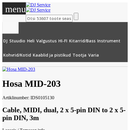
menu
DJ
Stuudio
Heli
Valgustus
HI-FI
Kitarrid/Bass
Instrument
»
Kaablid ja pistikud
»
Ühenduskaablid – Digitaalne
»
MIDI
»
Hosa MID-
Kohvrid/Kotid
Kaablid ja pistikud
Tootja
Varia
203
Hosa MID-203
Artiklinumber: IDS0105130
Cable, MIDI, dual, 2 x 5-pin DIN to 2 x 5-
pin DIN, 3m