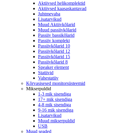
Aktiivsed helikomplektid
Aktiivsed kaasaskantavad
Juhtmevaba
Lisatarvikud
Muud Aktiivkõlarid
Muud passiivkõlarid
Passiiv bassikõlarid
Passiiv komplekt
Passiivkõlarid 10
Passiivkõlarid 12
Passiivkõlarid 15
Passiivkõlarid 8
Speaker element
Statiivid
Vahestatiiv
Kõrvasisesed monitorsüsteemid
Mikserpuldid
1-3 mik sisendiga
17+ mik sisendiga
4-8 mik sisendiga
9-16 mik sisendiga
Lisatarvikud
Muud mikserpuldid
USB
Muud seaded