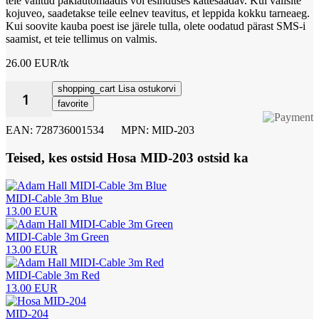
teie valitud pakiautomaadis või esinduses kättesaadav. Kui valisite
kojuveo, saadetakse teile eelnev teavitus, et leppida kokku tarneaeg.
Kui soovite kauba poest ise järele tulla, olete oodatud pärast SMS-i
saamist, et teie tellimus on valmis.
26.00 EUR/tk
shopping_cart
Lisa ostukorvi
favorite
EAN: 728736001534
MPN: MID-203
Teised, kes ostsid Hosa MID-203 ostsid ka
MIDI-Cable 3m Blue
13.00 EUR
MIDI-Cable 3m Green
13.00 EUR
MIDI-Cable 3m Red
13.00 EUR
MID-204