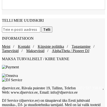
TELLI MEIE UUDISKIRI
INFORMATSIOON
Meist
/
Kontakt
/
Küpsiste poliitika
/
Tagastamine
/
Tarneviisid
/
Makseviisid
/
AlphaTheta / Pioneer DJ
MAKSA TURVALISELT / KIIRE TARNE
djservice.ee, Rävala puiestee 19, Tallinn, Telefon
+372 537 358 82
,
Web: www.djservice.ee, Email: info@djservice.ee
DJ Service (djservice.ee) on tänapäeval üks Eesti juhtivaid
muusika-, DJ- ja stuudiotehnika tarnijaid. Meil on lai valik tooteid