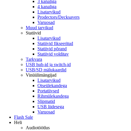
3 kanaliga
4 kanaliga
Lisatarvikud
Prodectors/Decksavers
Varuosad
Muud tarvikud
Statiivid
Lisatarvikud
Statiivid fikseeritud
Statiivid põrand
Statiivid volditav
Tarkvara
USB hub-id ja switch-id
USB/SD mälukaardid
Vinüülimängijad
Lisatarvikud
Otseülekandega
Portatiivsed
Rihmülekandega
Slipmatid
USB liidesega
Varuosad
Flash Sale
Heli
Audiotöötlus