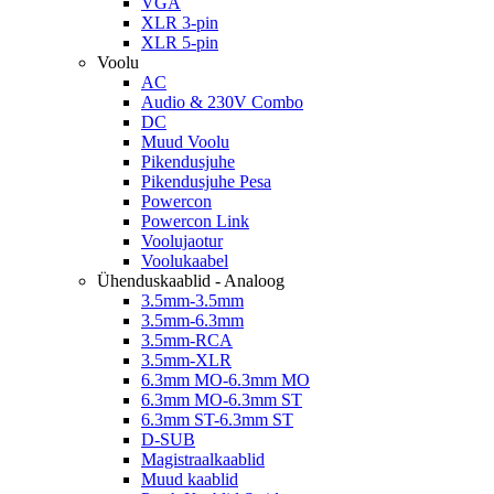
VGA
XLR 3-pin
XLR 5-pin
Voolu
AC
Audio & 230V Combo
DC
Muud Voolu
Pikendusjuhe
Pikendusjuhe Pesa
Powercon
Powercon Link
Voolujaotur
Voolukaabel
Ühenduskaablid - Analoog
3.5mm-3.5mm
3.5mm-6.3mm
3.5mm-RCA
3.5mm-XLR
6.3mm MO-6.3mm MO
6.3mm MO-6.3mm ST
6.3mm ST-6.3mm ST
D-SUB
Magistraalkaablid
Muud kaablid