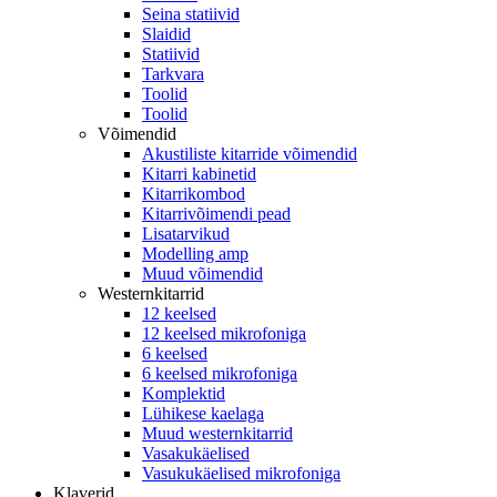
Seina statiivid
Slaidid
Statiivid
Tarkvara
Toolid
Toolid
Võimendid
Akustiliste kitarride võimendid
Kitarri kabinetid
Kitarrikombod
Kitarrivõimendi pead
Lisatarvikud
Modelling amp
Muud võimendid
Westernkitarrid
12 keelsed
12 keelsed mikrofoniga
6 keelsed
6 keelsed mikrofoniga
Komplektid
Lühikese kaelaga
Muud westernkitarrid
Vasakukäelised
Vasukukäelised mikrofoniga
Klaverid