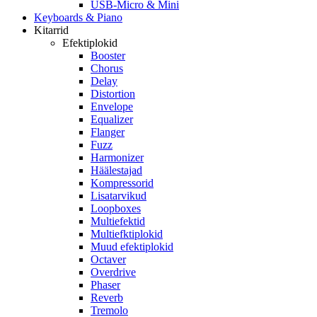
USB-Micro & Mini
Keyboards & Piano
Kitarrid
Efektiplokid
Booster
Chorus
Delay
Distortion
Envelope
Equalizer
Flanger
Fuzz
Harmonizer
Häälestajad
Kompressorid
Lisatarvikud
Loopboxes
Multiefektid
Multiefktiplokid
Muud efektiplokid
Octaver
Overdrive
Phaser
Reverb
Tremolo