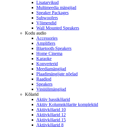
Lisatarvikud
Multimeedia mängijad
Speaker Packages
Subwoofers
Võimendid
Wall Mounted Speakers
Kodu audio
Accessories
Amplifiers
Bluetooth-Speakers
Home Cinema
Karaoke
Konverterid
Meediamängijad
Plaadimängijate nõelad
Raadiod
Speakers
Vinüülimängijad
Kõlarid
Aktiiv bassikõlarid
Aktiiv Kolumnkõlarite komplektid
Aktiivkõlarid 10
Aktiivkõlarid 12
Aktiivkõlarid 15
Aktiivkõlarid 8