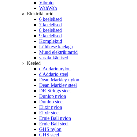
Vibrato
WahWah
Elektrikitarrid
6 keelelised
7 keelelised
8 keelelised
9 keelelised
Komplektid
Lühikese kaelaga
Muud elektrikitarrid
vasakukäelised
Keeled
d'Addario nylon
d'Addario steel
Dean Markley nylon
Dean Markley steel
DR Strings steel
Dunlop nylon
Dunlop steel
Elixir nylon
Elixir steel
Ernie Ball nylon
Ernie Ball steel
GHS nylon
GHS steel