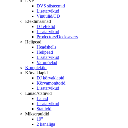
DVS
DVS süsteemid
Lisatarvikud
Vinüülid/CD
Efektimasinad
DJ efektid
Lisatarvikud
Prodectors/Decksavers
Helipead
Headshells
Helipead
Lisatarvikud
Varunõelad
Komplektid
Kõrvaklapid
DJ kõrvaklapid
Kõrvamonitorid
Lisatarvikud
Lauad/statiivid
Lauad
Lisatarvikud
Statiivid
Mikserpuldid
19"
2 kanaliga