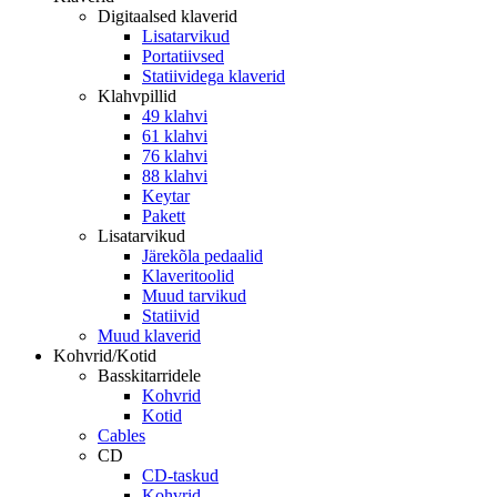
Digitaalsed klaverid
Lisatarvikud
Portatiivsed
Statiividega klaverid
Klahvpillid
49 klahvi
61 klahvi
76 klahvi
88 klahvi
Keytar
Pakett
Lisatarvikud
Järekõla pedaalid
Klaveritoolid
Muud tarvikud
Statiivid
Muud klaverid
Kohvrid/Kotid
Basskitarridele
Kohvrid
Kotid
Cables
CD
CD-taskud
Kohvrid