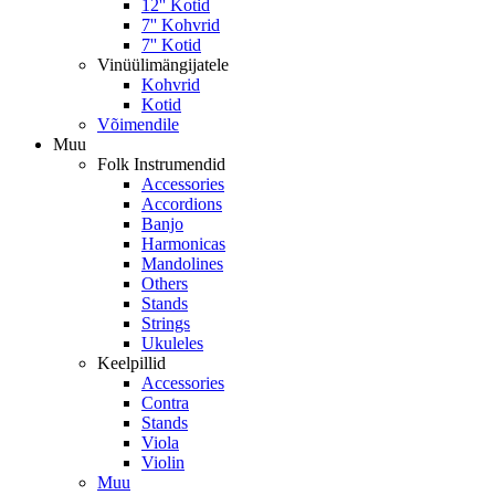
12'' Kotid
7'' Kohvrid
7'' Kotid
Vinüülimängijatele
Kohvrid
Kotid
Võimendile
Muu
Folk Instrumendid
Accessories
Accordions
Banjo
Harmonicas
Mandolines
Others
Stands
Strings
Ukuleles
Keelpillid
Accessories
Contra
Stands
Viola
Violin
Muu