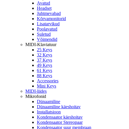
Avatud
Headset
Juhtmevabad
Kõrvamonitorid
Lisatarvikud
Poolavatud
Suletud
Võimendid
MIDI-Klaviatuur
25 Keys
32 Keys
37 Keys
49 Keys
61 Keys
88 Keys
Accessories
Mini Keys
MIDI-liides
Mikrofonid
Dünaamiline
Dünaamiline käeshoitav
Installatsioon
Kondensaator käeshoitav
Kondensaator Stereopaar
Kondensaator suur membraan