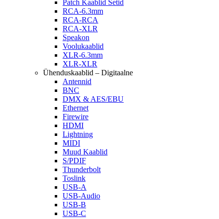
Patch Kaablid Setid
RCA-6.3mm
RCA-RCA
RCA-XLR
Speakon
Voolukaablid
XLR-6.3mm
XLR-XLR
Ühenduskaablid – Digitaalne
Antennid
BNC
DMX & AES/EBU
Ethernet
Firewire
HDMI
Lightning
MIDI
Muud Kaablid
S/PDIF
Thunderbolt
Toslink
USB-A
USB-Audio
USB-B
USB-C