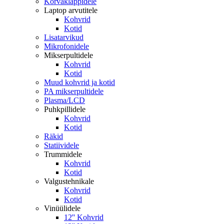
Kõrvaklappidele
Laptop arvutitele
Kohvrid
Kotid
Lisatarvikud
Mikrofonidele
Mikserpultidele
Kohvrid
Kotid
Muud kohvrid ja kotid
PA mikserpultidele
Plasma/LCD
Puhkpillidele
Kohvrid
Kotid
Räkid
Statiividele
Trummidele
Kohvrid
Kotid
Valgustehnikale
Kohvrid
Kotid
Vinüülidele
12'' Kohvrid