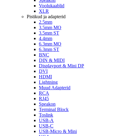
Speakon
Voolukaablid
XLR
Pistikud ja adapterid
2.5mm
3.5mm MO
3.5mm ST
4.4mm
6.3mm MO
6.3mm ST
BNC
DIN & MIDI
Displayport & Mini DP
DVI
HDMI
Lightning
Muud Adapterid
RCA
RJ45
Speakon
Terminal Block
Toslink
USB-A
USB-C
USB-Micro & Mini