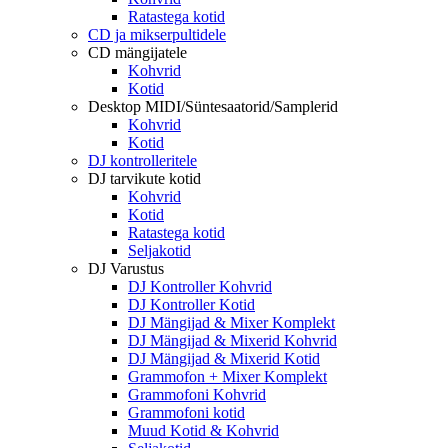
Ratastega kotid
CD ja mikserpultidele
CD mängijatele
Kohvrid
Kotid
Desktop MIDI/Süntesaatorid/Samplerid
Kohvrid
Kotid
DJ kontrolleritele
DJ tarvikute kotid
Kohvrid
Kotid
Ratastega kotid
Seljakotid
DJ Varustus
DJ Kontroller Kohvrid
DJ Kontroller Kotid
DJ Mängijad & Mixer Komplekt
DJ Mängijad & Mixerid Kohvrid
DJ Mängijad & Mixerid Kotid
Grammofon + Mixer Komplekt
Grammofoni Kohvrid
Grammofoni kotid
Muud Kotid & Kohvrid