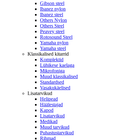
Gibson steel
Ibanez nylon
Ibanez steel
Others Nylon
Others Steel
Peavey steel
Rotosound Steel
Yamaha nylon
Yamaha steel
Klassikalised kitarrid
Komplektid
Lühikese kaelaga
Mikrofoniga
Muud klassikalised
Standardsed
Vasakukäelised
Lisatarvikud
Helipead
Häälestajad
Kapod
Lisatarvikud
Medikad
Muud tarvikud
Puhastustarvikud
Rihmad