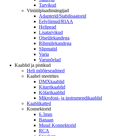
Tarvikud
Vinüülplaadimängijad
Adapterid/Stabilisaatorid
Eelvõimud/RIAA
Helipead
Lisatarvikud
Otseülekandega
Rihmülekandega
Slipmatid
Varia
Varunõelad
Kaablid ja pistikud
Heli mõõteseadmed
Kaabel meetrites
DMXkaablid
Kitarrikaablid
Kõlarikaablid
Mikrofoni- ja instrumendikaablid
Kaablikatted
Konnektorid
6.3mm
Banaan
Muud Konnektorid
RCA