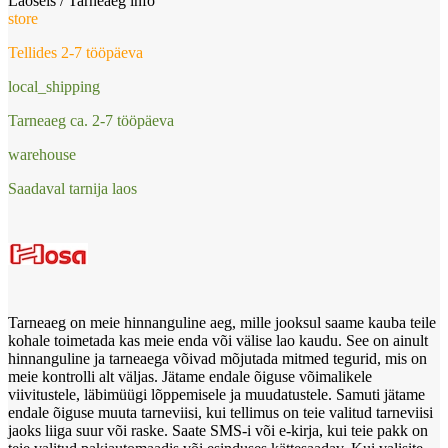
Laoseis / Tarneaeg
info
store
Tellides 2-7 tööpäeva
local_shipping
Tarneaeg ca. 2-7 tööpäeva
warehouse
Saadaval tarnija laos
Tarneaeg on meie hinnanguline aeg, mille jooksul saame kauba teile
kohale toimetada kas meie enda või välise lao kaudu. See on ainult
hinnanguline ja tarneaega võivad mõjutada mitmed tegurid, mis on
meie kontrolli alt väljas. Jätame endale õiguse võimalikele
viivitustele, läbimüügi lõppemisele ja muudatustele. Samuti jätame
endale õiguse muuta tarneviisi, kui tellimus on teie valitud tarneviisi
jaoks liiga suur või raske. Saate SMS-i või e-kirja, kui teie pakk on