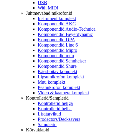
USB
With MIDI
Juhtmevabad mikrofonid
Instrument komplekt
Komponendid AKG
Komponendid Audio-Technica
Komponendid Beyerdynamic
Komponendid DPA
Komponendid Line 6
Komponendid Mipro
Komponendid muu
Komponendid Sennheiser
Komponendid Shure
Käeshoitav komplekt
Lipsumikrofon komplekt
Muu komplekt
Peamikrofon komplekt
Video & kaamera komplekt
Kontrollerid/Samplerid
Kontrollerid heliga
Kontrollerid helita
Lisatarvikud
Prodectors/Decksavers
Samplerid
Kõrvaklapid