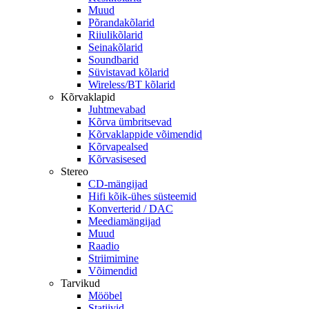
Muud
Põrandakõlarid
Riiulikõlarid
Seinakõlarid
Soundbarid
Süvistavad kõlarid
Wireless/BT kõlarid
Kõrvaklapid
Juhtmevabad
Kõrva ümbritsevad
Kõrvaklappide võimendid
Kõrvapealsed
Kõrvasisesed
Stereo
CD-mängijad
Hifi kõik-ühes süsteemid
Konverterid / DAC
Meediamängijad
Muud
Raadio
Striimimine
Võimendid
Tarvikud
Mööbel
Statiivid