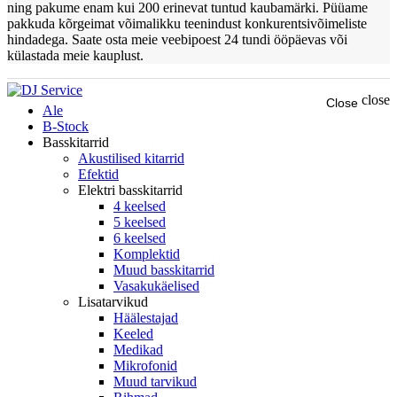
ning pakume enam kui 200 erinevat tuntud kaubamärki. Püüame
pakkuda kõrgeimat võimalikku teenindust konkurentsivõimeliste
hindadega. Saate osta meie veebipoest 24 tundi ööpäevas või
külastada meie kauplust.
close
Close
Ale
B-Stock
Basskitarrid
Akustilised kitarrid
Efektid
Elektri basskitarrid
4 keelsed
5 keelsed
6 keelsed
Komplektid
Muud basskitarrid
Vasakukäelised
Lisatarvikud
Häälestajad
Keeled
Medikad
Mikrofonid
Muud tarvikud