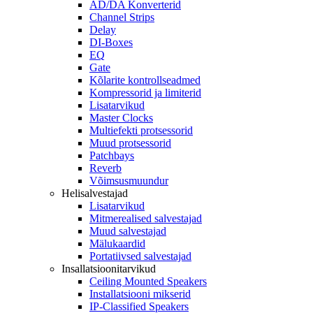
AD/DA Konverterid
Channel Strips
Delay
DI-Boxes
EQ
Gate
Kõlarite kontrollseadmed
Kompressorid ja limiterid
Lisatarvikud
Master Clocks
Multiefekti protsessorid
Muud protsessorid
Patchbays
Reverb
Võimsusmuundur
Helisalvestajad
Lisatarvikud
Mitmerealised salvestajad
Muud salvestajad
Mälukaardid
Portatiivsed salvestajad
Insallatsioonitarvikud
Ceiling Mounted Speakers
Installatsiooni mikserid
IP-Classified Speakers