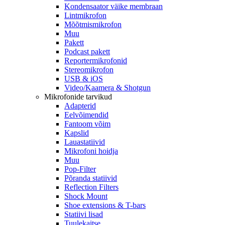
Kondensaator väike membraan
Lintmikrofon
Mõõtmismikrofon
Muu
Pakett
Podcast pakett
Reportermikrofonid
Stereomikrofon
USB & iOS
Video/Kaamera & Shotgun
Mikrofonide tarvikud
Adapterid
Eelvõimendid
Fantoom võim
Kapslid
Lauastatiivid
Mikrofoni hoidja
Muu
Pop-Filter
Põranda statiivid
Reflection Filters
Shock Mount
Shoe extensions & T-bars
Statiivi lisad
Tuulekaitse