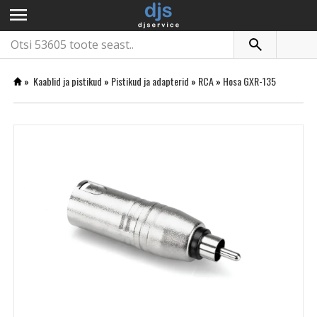
menu
»
Kaablid ja pistikud
»
Pistikud ja adapterid
»
RCA
»
Hosa GXR-135