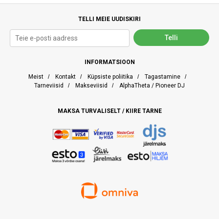
TELLI MEIE UUDISKIRI
INFORMATSIOON
Meist
/
Kontakt
/
Küpsiste poliitika
/
Tagastamine
/
Tarneviisid
/
Makseviisid
/
AlphaTheta / Pioneer DJ
MAKSA TURVALISELT / KIIRE TARNE