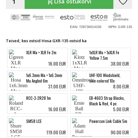
favorite
shopping_cart
Lisa ostukorvi
EAN: 728736014336
MPN: GXR-135
Teised, kes ostsid Hosa GXR-135 ostsid ka
XLR Ma > XLR Fe 2m
1xXLR Ma > 1xXLR Fe
Yellow 7.5m
16.00 EUR
38.00 EUR
1x6.3mm Ma > 1x6.3mm
UHF-100 Windshield,
Ma Angled 6m
skin-colored 10x
31.00 EUR
8.00 EUR
RCC-3-2R28 1m
EB-4603 Strap Blocks,
Black & Red, 4 pc
16.00 EUR
5.00 EUR
SM58 LCE
Powercon Link Cable 5m
119.00 EUR
90.00 EUR