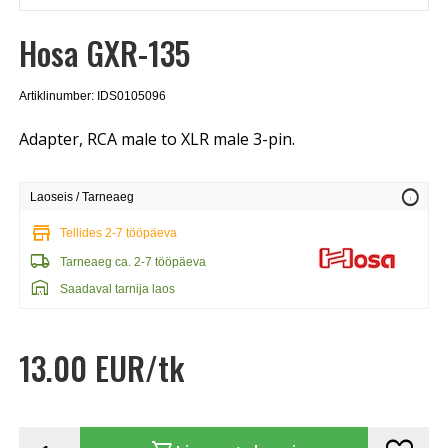
Hosa GXR-135
Artiklinumber: IDS0105096
Adapter, RCA male to XLR male 3-pin.
info
Laoseis / Tarneaeg
store
Tellides 2-7 tööpäeva
local_shipping
Tarneaeg ca. 2-7 tööpäeva
warehouse
Saadaval tarnija laos
13.00 EUR/tk