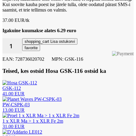
Kui soovite kauba poest ise järele tulla, olete oodatud pärast SMS-i
saamist, et teie tellimus on valmis.
37.00 EUR/tk
Igakuine kuumakse alates 6.29 euro
shopping_cart
Lisa ostukorvi
favorite
EAN: 728736020702
MPN: GSK-116
Teised, kes ostsid Hosa GSK-116 ostsid ka
GSK-112
41.00 EUR
PW-CSPK-03
13.00 EUR
1 x XLR Ma > 1 x XLR Fe 2m
31.00 EUR