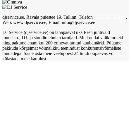
djservice.ee, Rävala puiestee 19, Tallinn, Telefon
+372 537 358 82
,
Web: www.djservice.ee, Email: info@djservice.ee
DJ Service (djservice.ee) on tänapäeval üks Eesti juhtivaid
muusika-, DJ- ja stuudiotehnika tarnijaid. Meil on lai valik tooteid
ning pakume enam kui 200 erinevat tuntud kaubamärki. Püüame
pakkuda kõrgeimat võimalikku teenindust konkurentsivõimeliste
hindadega. Saate osta meie veebipoest 24 tundi ööpäevas või
külastada meie kauplust.