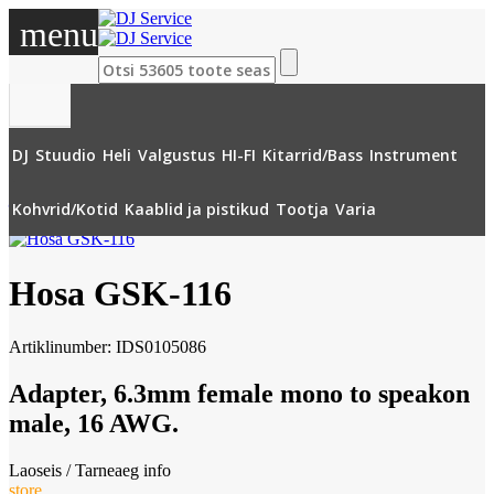
menu
DJ
Stuudio
Heli
Valgustus
HI-FI
Kitarrid/Bass
Instrument
»
Kaablid ja pistikud
»
Pistikud
ja adapterid
»
Speakon
»
Hosa GSK-116
Kohvrid/Kotid
Kaablid ja pistikud
Tootja
Varia
Hosa GSK-116
Artiklinumber: IDS0105086
Adapter, 6.3mm female mono to speakon
male, 16 AWG.
Laoseis / Tarneaeg
info
store