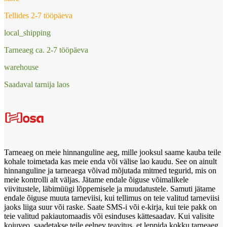
Tellides 2-7 tööpäeva
local_shipping
Tarneaeg ca. 2-7 tööpäeva
warehouse
Saadaval tarnija laos
Tarneaeg on meie hinnanguline aeg, mille jooksul saame kauba teile
kohale toimetada kas meie enda või välise lao kaudu. See on ainult
hinnanguline ja tarneaega võivad mõjutada mitmed tegurid, mis on
meie kontrolli alt väljas. Jätame endale õiguse võimalikele
viivitustele, läbimüügi lõppemisele ja muudatustele. Samuti jätame
endale õiguse muuta tarneviisi, kui tellimus on teie valitud tarneviisi
jaoks liiga suur või raske. Saate SMS-i või e-kirja, kui teie pakk on
teie valitud pakiautomaadis või esinduses kättesaadav. Kui valisite
kojuveo, saadetakse teile eelnev teavitus, et leppida kokku tarneaeg.