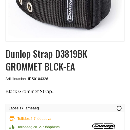
Dunlop Strap D3819BK
GROMMET BLCK-EA
Artiklinumber: IDS0104326
Black Grommet Strap...
info
Laoseis / Tarneaeg
store
Tellides 2-7 tööpäeva.
local_shipping
Tarneaeg ca. 2-7 tööpäeva.