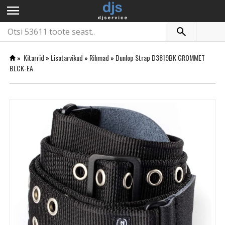
menu
»
Kitarrid
»
Lisatarvikud
»
Rihmad
»
Dunlop Strap D3819BK GROMMET
BLCK-EA