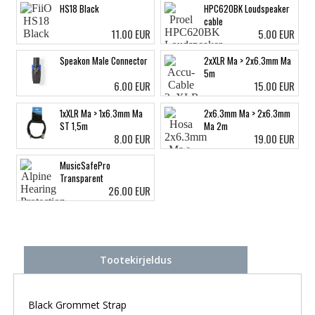
HS18 Black
HPC620BK Loudspeaker
cable
11.00 EUR
5.00 EUR
Speakon Male Connector
2xXLR Ma > 2x6.3mm Ma
5m
6.00 EUR
15.00 EUR
1xXLR Ma > 1x6.3mm Ma
2x6.3mm Ma > 2x6.3mm
ST 1,5m
Ma 2m
8.00 EUR
19.00 EUR
MusicSafePro
Transparent
26.00 EUR
Tootekirjeldus
Black Grommet Strap