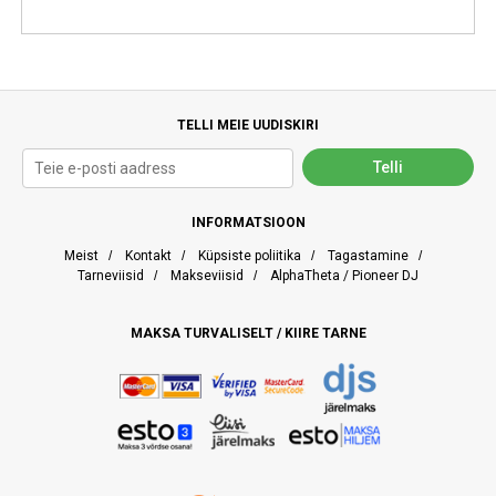
TELLI MEIE UUDISKIRI
INFORMATSIOON
Meist
/
Kontakt
/
Küpsiste poliitika
/
Tagastamine
/
Tarneviisid
/
Makseviisid
/
AlphaTheta / Pioneer DJ
MAKSA TURVALISELT / KIIRE TARNE