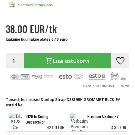
warehouse
Saadaval tarnija laos
38.00 EUR/tk
Igakuine kuumakse alates 6.46 euro
favorite
shopping_cart
Lisa ostukorvi
EAN: 710137025103
MPN:
Teised, kes ostsid Dunlop Strap D3819BK GROMMET BLCK-EA
ostsid ka
8128 In-Ceiling
Premium Alkaline 9V
Loudspeaker
92.00 EUR
3.36 EUR