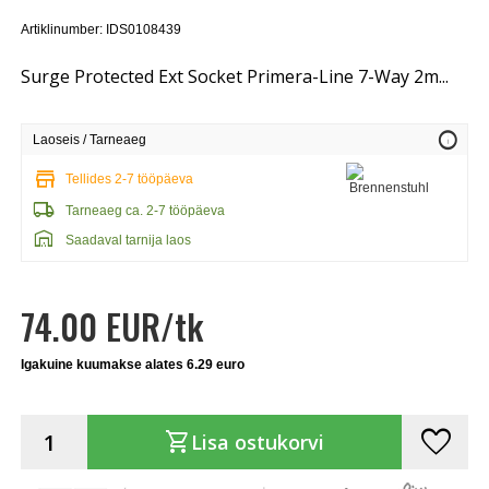
Artiklinumber: IDS0108439
Surge Protected Ext Socket Primera-Line 7-Way 2m...
info
Laoseis / Tarneaeg
store
Tellides 2-7 tööpäeva
local_shipping
Tarneaeg ca. 2-7 tööpäeva
warehouse
Saadaval tarnija laos
74.00 EUR/tk
Igakuine kuumakse alates 6.29 euro
favorite
shopping_cart
Lisa ostukorvi