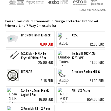
EAN: 4007123636402
Teised, kes ostsid Brennenstuhl Surge Protected Ext Socket
Primera-Line 7-Way 2m ostsid ka
LP Sleeve Inner 10-pack
A25D
8.00 EUR
12.00 EUR
1xXLR Ma > 1x XLR Fe
Tortex III 462P1.35
Krystal Edition 2.5m
12/PLYPK
25.00 EUR
11.00 EUR
LE028PB
Premium Series XLR-6
3.16 EUR
61.00 EUR
XLR Fe > 3.5mm Ma MO
ART 912 Active
Angled 1.5m
16.00 EUR
654.00 EUR
3.5mm Ma ST > 3.5 mm