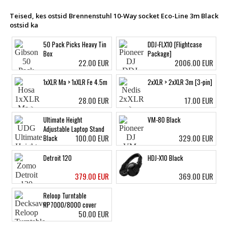
Teised, kes ostsid Brennenstuhl 10-Way socket Eco-Line 3m Black
ostsid ka
50 Pack Picks Heavy Tin
DDJ-FLX10 [Flightcase
Box
Package]
22.00 EUR
2006.00 EUR
1xXLR Ma > 1xXLR Fe 4.5m
2xXLR > 2xXLR 3m [3-pin]
28.00 EUR
17.00 EUR
Ultimate Height
VM-80 Black
Adjustable Laptop Stand
100.00 EUR
329.00 EUR
Black
Detroit 120
HDJ-X10 Black
379.00 EUR
369.00 EUR
Reloop Turntable
RP7000/8000 cover
50.00 EUR