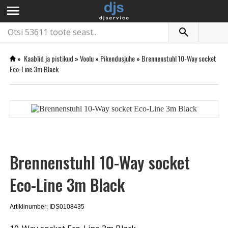
menu
»
Kaablid ja pistikud
»
Voolu
»
Pikendusjuhe
»
Brennenstuhl 10-Way socket
Eco-Line 3m Black
Brennenstuhl 10-Way socket
Eco-Line 3m Black
Artiklinumber: IDS0108435