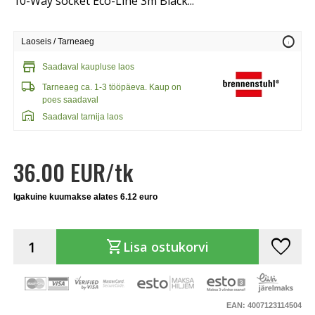
10-Way socket Eco-Line 3m Black...
info
Laoseis / Tarneaeg
store
Saadaval kaupluse laos
local_shipping
Tarneaeg ca. 1-3 tööpäeva. Kaup on
poes saadaval
warehouse
Saadaval tarnija laos
36.00 EUR/tk
Igakuine kuumakse alates 6.12 euro
favorite
shopping_cart
Lisa ostukorvi
EAN: 4007123114504