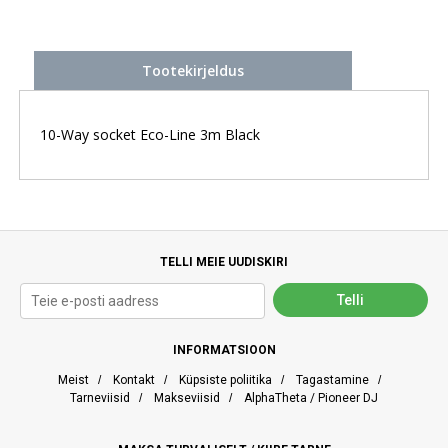
Tootekirjeldus
10-Way socket Eco-Line 3m Black
TELLI MEIE UUDISKIRI
INFORMATSIOON
Meist
/
Kontakt
/
Küpsiste poliitika
/
Tagastamine
/
Tarneviisid
/
Makseviisid
/
AlphaTheta / Pioneer DJ