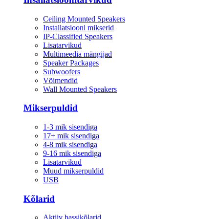
Ceiling Mounted Speakers
Installatsiooni mikserid
IP-Classified Speakers
Lisatarvikud
Multimeedia mängijad
Speaker Packages
Subwoofers
Võimendid
Wall Mounted Speakers
Mikserpuldid
1-3 mik sisendiga
17+ mik sisendiga
4-8 mik sisendiga
9-16 mik sisendiga
Lisatarvikud
Muud mikserpuldid
USB
Kõlarid
Aktiiv bassikõlarid