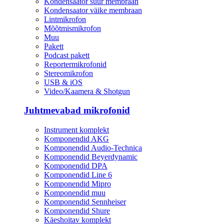
Kondensaator suur membraan
Kondensaator väike membraan
Lintmikrofon
Mõõtmismikrofon
Muu
Pakett
Podcast pakett
Reportermikrofonid
Stereomikrofon
USB & iOS
Video/Kaamera & Shotgun
Juhtmevabad mikrofonid
Instrument komplekt
Komponendid AKG
Komponendid Audio-Technica
Komponendid Beyerdynamic
Komponendid DPA
Komponendid Line 6
Komponendid Mipro
Komponendid muu
Komponendid Sennheiser
Komponendid Shure
Käeshoitav komplekt