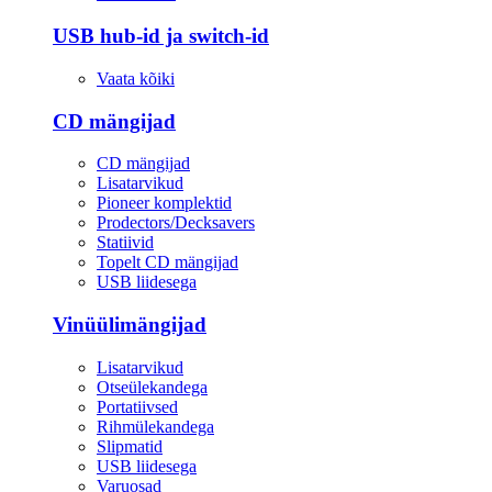
USB hub-id ja switch-id
Vaata kõiki
CD mängijad
CD mängijad
Lisatarvikud
Pioneer komplektid
Prodectors/Decksavers
Statiivid
Topelt CD mängijad
USB liidesega
Vinüülimängijad
Lisatarvikud
Otseülekandega
Portatiivsed
Rihmülekandega
Slipmatid
USB liidesega
Varuosad