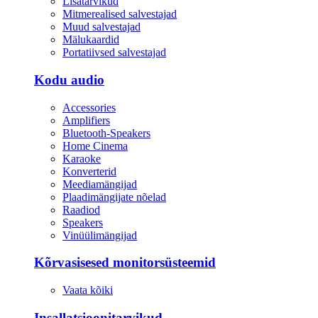
Lisatarvikud
Mitmerealised salvestajad
Muud salvestajad
Mälukaardid
Portatiivsed salvestajad
Kodu audio
Accessories
Amplifiers
Bluetooth-Speakers
Home Cinema
Karaoke
Konverterid
Meediamängijad
Plaadimängijate nõelad
Raadiod
Speakers
Vinüülimängijad
Kõrvasisesed monitorsüsteemid
Vaata kõiki
Insallatsioonitarvikud