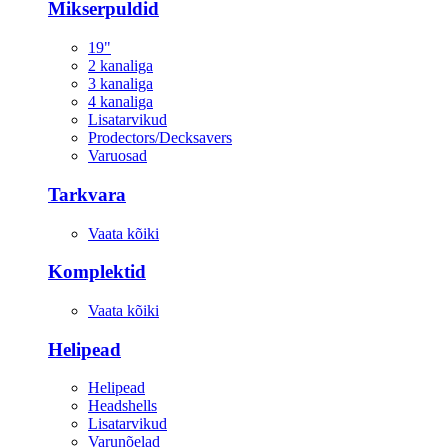
Mikserpuldid
19"
2 kanaliga
3 kanaliga
4 kanaliga
Lisatarvikud
Prodectors/Decksavers
Varuosad
Tarkvara
Vaata kõiki
Komplektid
Vaata kõiki
Helipead
Helipead
Headshells
Lisatarvikud
Varunõelad