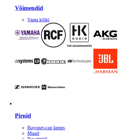
Võimendid
Vaata kõiki
Valgustus
Pirnid
Bayonet-cap lamps
Muud
Par-pirnid