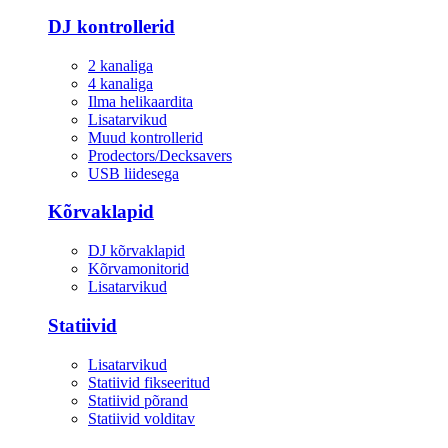
DJ kontrollerid
2 kanaliga
4 kanaliga
Ilma helikaardita
Lisatarvikud
Muud kontrollerid
Prodectors/Decksavers
USB liidesega
Kõrvaklapid
DJ kõrvaklapid
Kõrvamonitorid
Lisatarvikud
Statiivid
Lisatarvikud
Statiivid fikseeritud
Statiivid põrand
Statiivid volditav