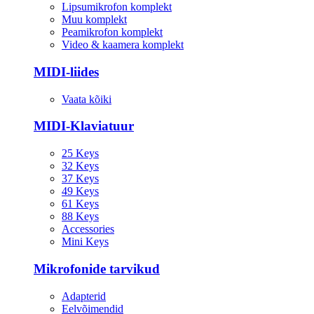
Lipsumikrofon komplekt
Muu komplekt
Peamikrofon komplekt
Video & kaamera komplekt
MIDI-liides
Vaata kõiki
MIDI-Klaviatuur
25 Keys
32 Keys
37 Keys
49 Keys
61 Keys
88 Keys
Accessories
Mini Keys
Mikrofonide tarvikud
Adapterid
Eelvõimendid