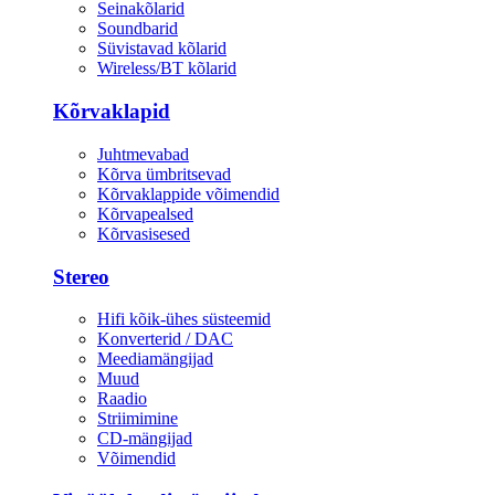
Seinakõlarid
Soundbarid
Süvistavad kõlarid
Wireless/BT kõlarid
Kõrvaklapid
Juhtmevabad
Kõrva ümbritsevad
Kõrvaklappide võimendid
Kõrvapealsed
Kõrvasisesed
Stereo
Hifi kõik-ühes süsteemid
Konverterid / DAC
Meediamängijad
Muud
Raadio
Striimimine
CD-mängijad
Võimendid