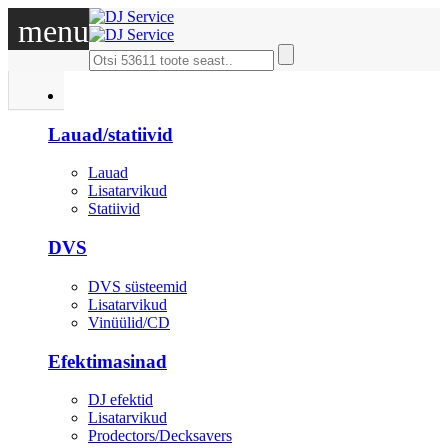
menu
DJ
Lauad/statiivid
Lauad
Lisatarvikud
Statiivid
DVS
DVS süsteemid
Lisatarvikud
Vinüülid/CD
Efektimasinad
DJ efektid
Lisatarvikud
Prodectors/Decksavers