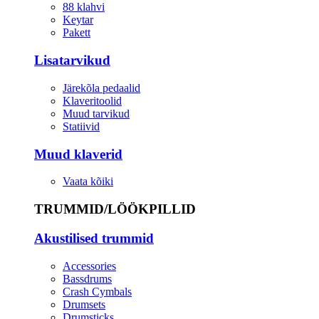
88 klahvi
Keytar
Pakett
Lisatarvikud
Järekõla pedaalid
Klaveritoolid
Muud tarvikud
Statiivid
Muud klaverid
Vaata kõiki
TRUMMID/LÖÖKPILLID
Akustilised trummid
Accessories
Bassdrums
Crash Cymbals
Drumsets
Drumsticks