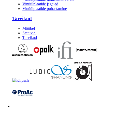
Vinüülplaatide jagajad
Vinüülplaatide puhastamine
Tarvikud
Mööbel
Statiivid
Tarvikud
Kitarrid/Bass