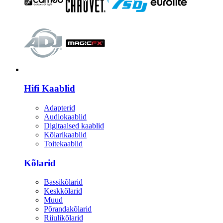
HI-FI
Hifi Kaablid
Adapterid
Audiokaablid
Digitaalsed kaablid
Kõlarikaablid
Toitekaablid
Kõlarid
Bassikõlarid
Keskkõlarid
Muud
Põrandakõlarid
Riiulikõlarid