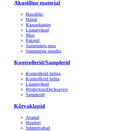
Akustiline materjal
Bassilõks
Hajuti
Kaasaskantav
Lisatarvikud
Muu
Paketid
Summutaja muu
Summutaja stuudio
Kontrollerid/Samplerid
Kontrollerid heliga
Kontrollerid helita
Lisatarvikud
Prodectors/Decksavers
Samplerid
Kõrvaklapid
Avatud
Headset
Juhtmevabad