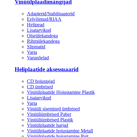
Vinüülplaadimängijad
Adapterid/Stabilisaatorid
Eelvõimud/RIAA
Helipead
Lisatarvikud
Otseülekandega
Rihmülekandega
Slipmatid
Varia
Varunõelad
Heliplaatide aksessuaarid
CD hoiustajad
CD ümbrised
Vinüülplaatide Hoiustamine Plastik
Lisatarvikud
Varia
Vinüüli sisemised ümbrised
Vinüüliümbrised Paber
Vinüüliümbrised Plastik
Vinüülplaatide harjad
Vinüülplaatide hoiustamine Metall
Vinüülplaatide hoiustamine Puit