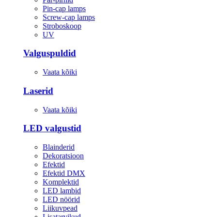
Pin-cap lamps
Screw-cap lamps
Stroboskoop
UV
Valguspuldid
Vaata kõiki
Laserid
Vaata kõiki
LED valgustid
Blainderid
Dekoratsioon
Efektid
Efektid DMX
Komplektid
LED lambid
LED nöörid
Liikuvpead
Lisatarvikud