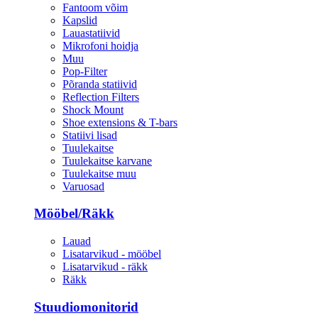
Fantoom võim
Kapslid
Lauastatiivid
Mikrofoni hoidja
Muu
Pop-Filter
Põranda statiivid
Reflection Filters
Shock Mount
Shoe extensions & T-bars
Statiivi lisad
Tuulekaitse
Tuulekaitse karvane
Tuulekaitse muu
Varuosad
Mööbel/Räkk
Lauad
Lisatarvikud - mööbel
Lisatarvikud - räkk
Räkk
Stuudiomonitorid