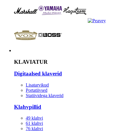
Instrument
KLAVIATUR
Digitaalsed klaverid
Lisatarvikud
Portatiivsed
Statiividega klaverid
Klahvpillid
49 klahvi
61 klahvi
76 klahvi