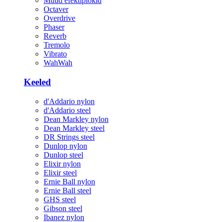
Muud efektiplokid
Octaver
Overdrive
Phaser
Reverb
Tremolo
Vibrato
WahWah
Keeled
d'Addario nylon
d'Addario steel
Dean Markley nylon
Dean Markley steel
DR Strings steel
Dunlop nylon
Dunlop steel
Elixir nylon
Elixir steel
Ernie Ball nylon
Ernie Ball steel
GHS steel
Gibson steel
Ibanez nylon