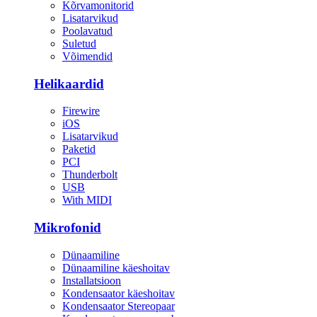
Kõrvamonitorid
Lisatarvikud
Poolavatud
Suletud
Võimendid
Helikaardid
Firewire
iOS
Lisatarvikud
Paketid
PCI
Thunderbolt
USB
With MIDI
Mikrofonid
Dünaamiline
Dünaamiline käeshoitav
Installatsioon
Kondensaator käeshoitav
Kondensaator Stereopaar