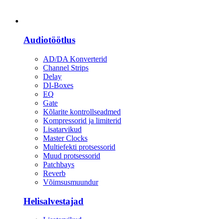
Heli
Audiotöötlus
AD/DA Konverterid
Channel Strips
Delay
DI-Boxes
EQ
Gate
Kõlarite kontrollseadmed
Kompressorid ja limiterid
Lisatarvikud
Master Clocks
Multiefekti protsessorid
Muud protsessorid
Patchbays
Reverb
Võimsusmuundur
Helisalvestajad