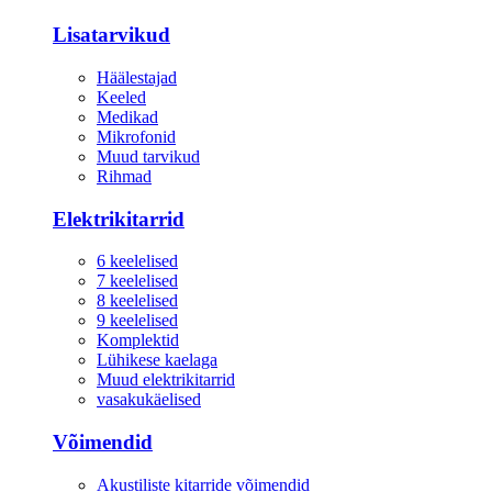
Lisatarvikud
Häälestajad
Keeled
Medikad
Mikrofonid
Muud tarvikud
Rihmad
Elektrikitarrid
6 keelelised
7 keelelised
8 keelelised
9 keelelised
Komplektid
Lühikese kaelaga
Muud elektrikitarrid
vasakukäelised
Võimendid
Akustiliste kitarride võimendid