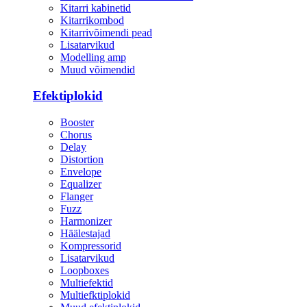
Kitarri kabinetid
Kitarrikombod
Kitarrivõimendi pead
Lisatarvikud
Modelling amp
Muud võimendid
Efektiplokid
Booster
Chorus
Delay
Distortion
Envelope
Equalizer
Flanger
Fuzz
Harmonizer
Häälestajad
Kompressorid
Lisatarvikud
Loopboxes
Multiefektid
Multiefktiplokid