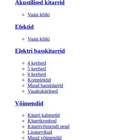
Akustilised kitarrid
Vaata kõiki
Efektid
Vaata kõiki
Elektri basskitarrid
4 keelsed
5 keelsed
6 keelsed
Komplektid
Muud basskitarrid
Vasakukäelised
Võimendid
Kitarri kabinetid
Kitarrikombod
Kitarrivõimendi pead
Lisatarvikud
Muud võimendid