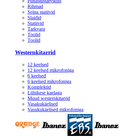
Puhastustarvikud
Rihmad
Seina statiivid
Slaidid
Statiivid
Tarkvara
Toolid
Toolid
Westernkitarrid
12 keelsed
12 keelsed mikrofoniga
6 keelsed
6 keelsed mikrofoniga
Komplektid
Lühikese kaelaga
Muud westernkitarrid
Vasakukäelised
Vasukukäelised mikrofoniga