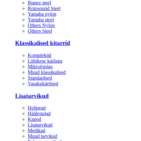
Ibanez steel
Rotosound Steel
Yamaha nylon
Yamaha steel
Others Nylon
Others Steel
Klassikalised kitarrid
Komplektid
Lühikese kaelaga
Mikrofoniga
Muud klassikalised
Standardsed
Vasakukäelised
Lisatarvikud
Helipead
Häälestajad
Kapod
Lisatarvikud
Medikad
Muud tarvikud