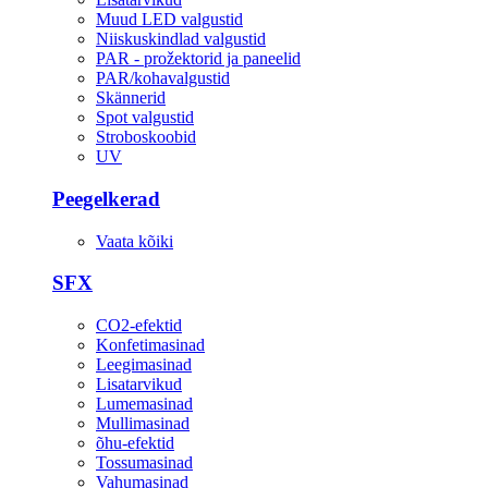
Muud LED valgustid
Niiskuskindlad valgustid
PAR - prožektorid ja paneelid
PAR/kohavalgustid
Skännerid
Spot valgustid
Stroboskoobid
UV
Peegelkerad
Vaata kõiki
SFX
CO2-efektid
Konfetimasinad
Leegimasinad
Lisatarvikud
Lumemasinad
Mullimasinad
õhu-efektid
Tossumasinad
Vahumasinad