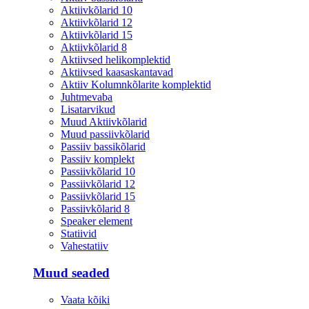
Aktiivkõlarid 10
Aktiivkõlarid 12
Aktiivkõlarid 15
Aktiivkõlarid 8
Aktiivsed helikomplektid
Aktiivsed kaasaskantavad
Aktiiv Kolumnkõlarite komplektid
Juhtmevaba
Lisatarvikud
Muud Aktiivkõlarid
Muud passiivkõlarid
Passiiv bassikõlarid
Passiiv komplekt
Passiivkõlarid 10
Passiivkõlarid 12
Passiivkõlarid 15
Passiivkõlarid 8
Speaker element
Statiivid
Vahestatiiv
Muud seaded
Vaata kõiki