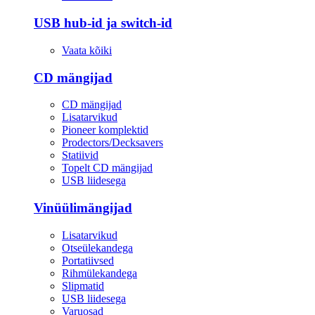
USB hub-id ja switch-id
Vaata kõiki
CD mängijad
CD mängijad
Lisatarvikud
Pioneer komplektid
Prodectors/Decksavers
Statiivid
Topelt CD mängijad
USB liidesega
Vinüülimängijad
Lisatarvikud
Otseülekandega
Portatiivsed
Rihmülekandega
Slipmatid
USB liidesega
Varuosad