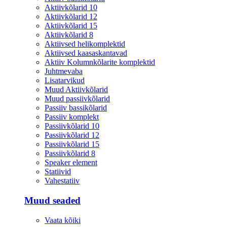
Aktiivkõlarid 10
Aktiivkõlarid 12
Aktiivkõlarid 15
Aktiivkõlarid 8
Aktiivsed helikomplektid
Aktiivsed kaasaskantavad
Aktiiv Kolumnkõlarite komplektid
Juhtmevaba
Lisatarvikud
Muud Aktiivkõlarid
Muud passiivkõlarid
Passiiv bassikõlarid
Passiiv komplekt
Passiivkõlarid 10
Passiivkõlarid 12
Passiivkõlarid 15
Passiivkõlarid 8
Speaker element
Statiivid
Vahestatiiv
Muud seaded
Vaata kõiki