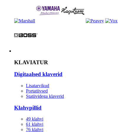
Instrument
KLAVIATUR
Digitaalsed klaverid
Lisatarvikud
Portatiivsed
Statiividega klaverid
Klahvpillid
49 klahvi
61 klahvi
76 klahvi