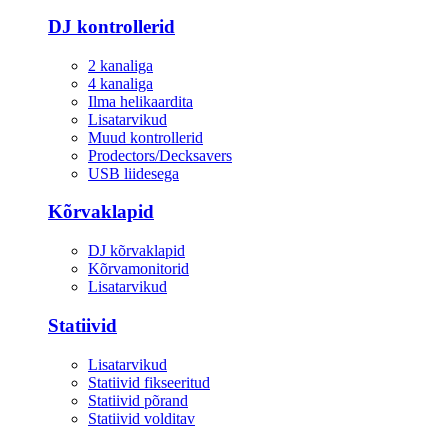
DJ kontrollerid
2 kanaliga
4 kanaliga
Ilma helikaardita
Lisatarvikud
Muud kontrollerid
Prodectors/Decksavers
USB liidesega
Kõrvaklapid
DJ kõrvaklapid
Kõrvamonitorid
Lisatarvikud
Statiivid
Lisatarvikud
Statiivid fikseeritud
Statiivid põrand
Statiivid volditav