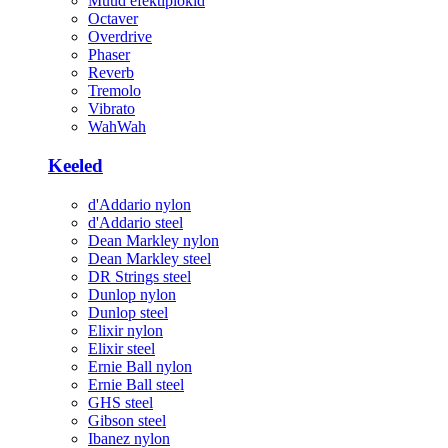
Muud efektiplokid
Octaver
Overdrive
Phaser
Reverb
Tremolo
Vibrato
WahWah
Keeled
d'Addario nylon
d'Addario steel
Dean Markley nylon
Dean Markley steel
DR Strings steel
Dunlop nylon
Dunlop steel
Elixir nylon
Elixir steel
Ernie Ball nylon
Ernie Ball steel
GHS steel
Gibson steel
Ibanez nylon