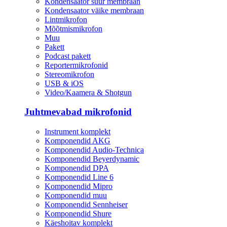
Kondensaator suur membraan
Kondensaator väike membraan
Lintmikrofon
Mõõtmismikrofon
Muu
Pakett
Podcast pakett
Reportermikrofonid
Stereomikrofon
USB & iOS
Video/Kaamera & Shotgun
Juhtmevabad mikrofonid
Instrument komplekt
Komponendid AKG
Komponendid Audio-Technica
Komponendid Beyerdynamic
Komponendid DPA
Komponendid Line 6
Komponendid Mipro
Komponendid muu
Komponendid Sennheiser
Komponendid Shure
Käeshoitav komplekt