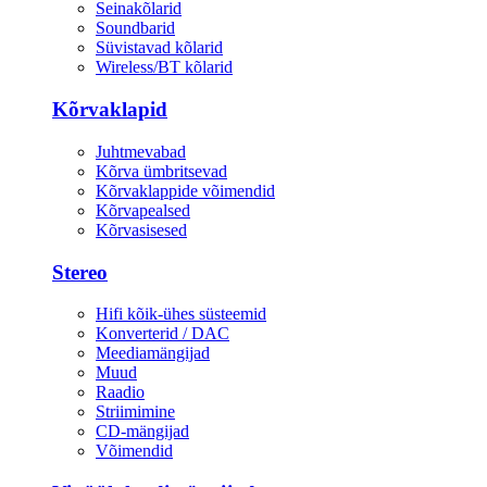
Seinakõlarid
Soundbarid
Süvistavad kõlarid
Wireless/BT kõlarid
Kõrvaklapid
Juhtmevabad
Kõrva ümbritsevad
Kõrvaklappide võimendid
Kõrvapealsed
Kõrvasisesed
Stereo
Hifi kõik-ühes süsteemid
Konverterid / DAC
Meediamängijad
Muud
Raadio
Striimimine
CD-mängijad
Võimendid