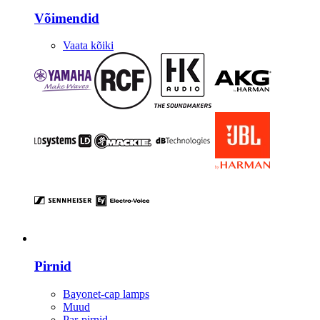
Võimendid
Vaata kõiki
Valgustus
Pirnid
Bayonet-cap lamps
Muud
Par-pirnid