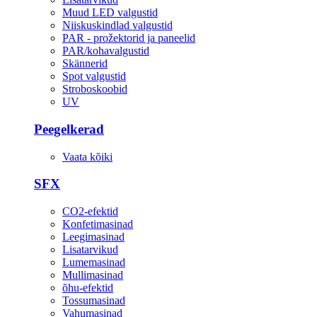
Muud LED valgustid
Niiskuskindlad valgustid
PAR - prožektorid ja paneelid
PAR/kohavalgustid
Skännerid
Spot valgustid
Stroboskoobid
UV
Peegelkerad
Vaata kõiki
SFX
CO2-efektid
Konfetimasinad
Leegimasinad
Lisatarvikud
Lumemasinad
Mullimasinad
õhu-efektid
Tossumasinad
Vahumasinad