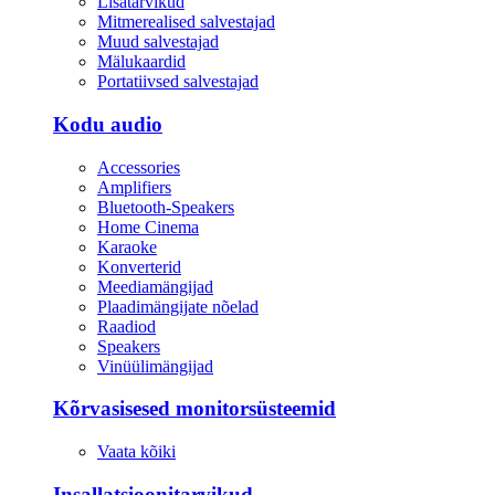
Lisatarvikud
Mitmerealised salvestajad
Muud salvestajad
Mälukaardid
Portatiivsed salvestajad
Kodu audio
Accessories
Amplifiers
Bluetooth-Speakers
Home Cinema
Karaoke
Konverterid
Meediamängijad
Plaadimängijate nõelad
Raadiod
Speakers
Vinüülimängijad
Kõrvasisesed monitorsüsteemid
Vaata kõiki
Insallatsioonitarvikud