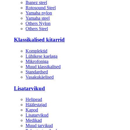
Ibanez steel
Rotosound Steel
Yamaha nylon
Yamaha steel
Others Nylon
Others Steel
Klassikalised kitarrid
Komplektid
Lühikese kaelaga
Mikrofoniga
Muud klassikalised
Standardsed
Vasakukäelised
Lisatarvikud
Helipead
Häälestajad
Kapod
Lisatarvikud
Medikad
Muud tarvikud