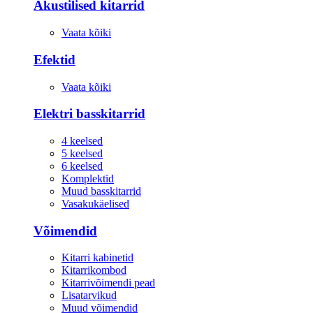
Akustilised kitarrid
Vaata kõiki
Efektid
Vaata kõiki
Elektri basskitarrid
4 keelsed
5 keelsed
6 keelsed
Komplektid
Muud basskitarrid
Vasakukäelised
Võimendid
Kitarri kabinetid
Kitarrikombod
Kitarrivõimendi pead
Lisatarvikud
Muud võimendid