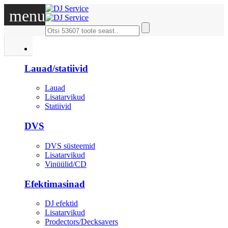
menu
DJ
Lauad/statiivid
Lauad
Lisatarvikud
Statiivid
DVS
DVS süsteemid
Lisatarvikud
Vinüülid/CD
Efektimasinad
DJ efektid
Lisatarvikud
Prodectors/Decksavers