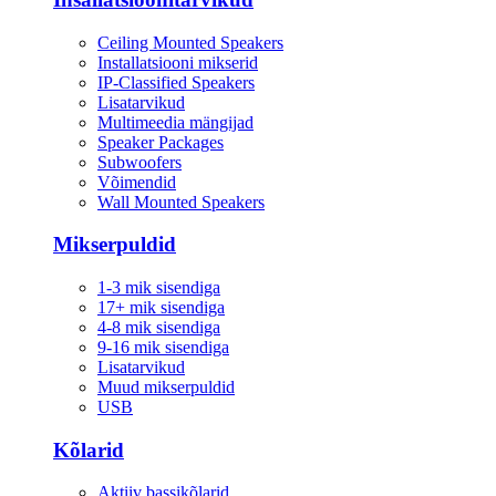
Ceiling Mounted Speakers
Installatsiooni mikserid
IP-Classified Speakers
Lisatarvikud
Multimeedia mängijad
Speaker Packages
Subwoofers
Võimendid
Wall Mounted Speakers
Mikserpuldid
1-3 mik sisendiga
17+ mik sisendiga
4-8 mik sisendiga
9-16 mik sisendiga
Lisatarvikud
Muud mikserpuldid
USB
Kõlarid
Aktiiv bassikõlarid