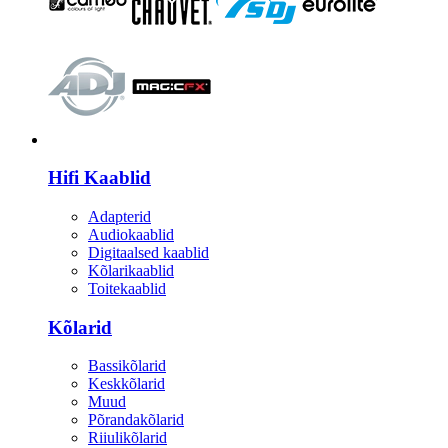
HI-FI
Hifi Kaablid
Adapterid
Audiokaablid
Digitaalsed kaablid
Kõlarikaablid
Toitekaablid
Kõlarid
Bassikõlarid
Keskkõlarid
Muud
Põrandakõlarid
Riiulikõlarid