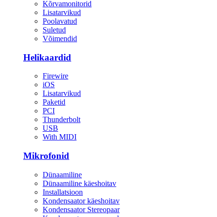
Kõrvamonitorid
Lisatarvikud
Poolavatud
Suletud
Võimendid
Helikaardid
Firewire
iOS
Lisatarvikud
Paketid
PCI
Thunderbolt
USB
With MIDI
Mikrofonid
Dünaamiline
Dünaamiline käeshoitav
Installatsioon
Kondensaator käeshoitav
Kondensaator Stereopaar