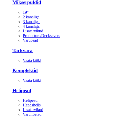
Mikserpuldid
19"
2 kanaliga
3 kanaliga
4 kanaliga
Lisatarvikud
Prodectors/Decksavers
Varuosad
Tarkvara
Vaata kõiki
Komplektid
Vaata kõiki
Helipead
Helipead
Headshells
Lisatarvikud
Varunõelad