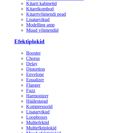
Kitarri kabinetid
Kitarrikombod
Kitarrivõimendi pead
Lisatarvikud
Modelling amp
Muud võimendid
Efektiplokid
Booster
Chorus
Delay
Distortion
Envelope
Equalizer
Flanger
Fuzz
Harmonizer
Häälestajad
Kompressorid
Lisatarvikud
Loopboxes
Multiefektid
Multiefktiplokid