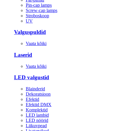
Pin-cap lamps
Screw-cap lamps
Stroboskoop
UV
Valguspuldid
Vaata kõiki
Laserid
Vaata kõiki
LED valgustid
Blainderid
Dekoratsioon
Efektid
Efektid DMX
Komplektid
LED lambid
LED nöörid
Liikuvpead
Lisatarvikud