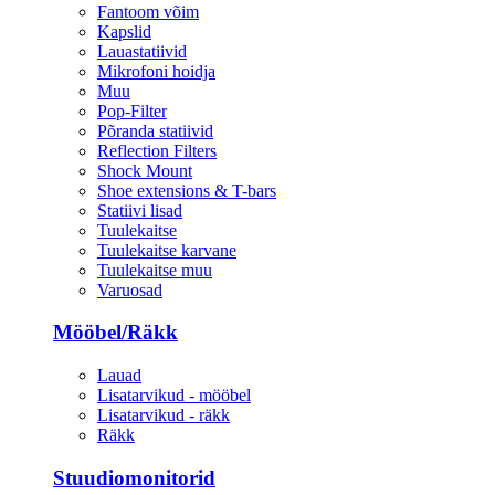
Fantoom võim
Kapslid
Lauastatiivid
Mikrofoni hoidja
Muu
Pop-Filter
Põranda statiivid
Reflection Filters
Shock Mount
Shoe extensions & T-bars
Statiivi lisad
Tuulekaitse
Tuulekaitse karvane
Tuulekaitse muu
Varuosad
Mööbel/Räkk
Lauad
Lisatarvikud - mööbel
Lisatarvikud - räkk
Räkk
Stuudiomonitorid