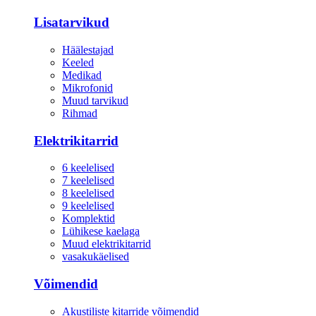
Lisatarvikud
Häälestajad
Keeled
Medikad
Mikrofonid
Muud tarvikud
Rihmad
Elektrikitarrid
6 keelelised
7 keelelised
8 keelelised
9 keelelised
Komplektid
Lühikese kaelaga
Muud elektrikitarrid
vasakukäelised
Võimendid
Akustiliste kitarride võimendid