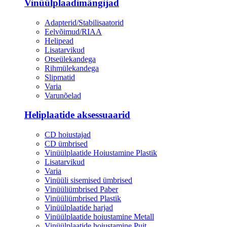
Vinüülplaadimängijad
Adapterid/Stabilisaatorid
Eelvõimud/RIAA
Helipead
Lisatarvikud
Otseülekandega
Rihmülekandega
Slipmatid
Varia
Varunõelad
Heliplaatide aksessuaarid
CD hoiustajad
CD ümbrised
Vinüülplaatide Hoiustamine Plastik
Lisatarvikud
Varia
Vinüüli sisemised ümbrised
Vinüüliümbrised Paber
Vinüüliümbrised Plastik
Vinüülplaatide harjad
Vinüülplaatide hoiustamine Metall
Vinüülplaatide hoiustamine Puit