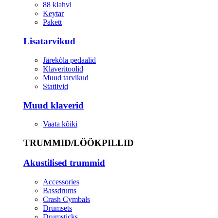
88 klahvi
Keytar
Pakett
Lisatarvikud
Järekõla pedaalid
Klaveritoolid
Muud tarvikud
Statiivid
Muud klaverid
Vaata kõiki
TRUMMID/LÖÖKPILLID
Akustilised trummid
Accessories
Bassdrums
Crash Cymbals
Drumsets
Drumsticks