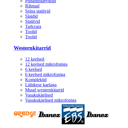
Puhastustarvikud
Rihmad
Seina statiivid
Slaidid
Statiivid
Tarkvara
Toolid
Toolid
Westernkitarrid
12 keelsed
12 keelsed mikrofoniga
6 keelsed
6 keelsed mikrofoniga
Komplektid
Lühikese kaelaga
Muud westernkitarrid
Vasakukäelised
Vasukukäelised mikrofoniga