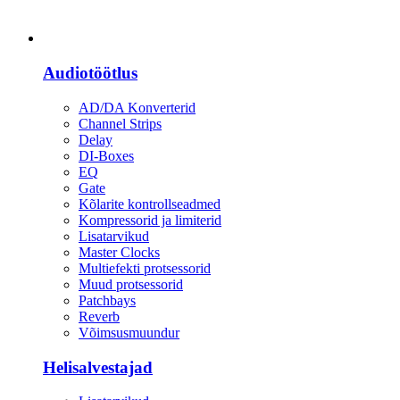
Heli
Audiotöötlus
AD/DA Konverterid
Channel Strips
Delay
DI-Boxes
EQ
Gate
Kõlarite kontrollseadmed
Kompressorid ja limiterid
Lisatarvikud
Master Clocks
Multiefekti protsessorid
Muud protsessorid
Patchbays
Reverb
Võimsusmuundur
Helisalvestajad