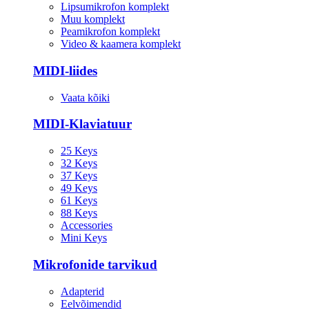
Lipsumikrofon komplekt
Muu komplekt
Peamikrofon komplekt
Video & kaamera komplekt
MIDI-liides
Vaata kõiki
MIDI-Klaviatuur
25 Keys
32 Keys
37 Keys
49 Keys
61 Keys
88 Keys
Accessories
Mini Keys
Mikrofonide tarvikud
Adapterid
Eelvõimendid