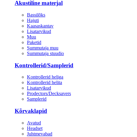
Akustiline materjal
Bassilõks
Hajuti
Kaasaskantav
Lisatarvikud
Muu
Paketid
Summutaja muu
Summutaja stuudio
Kontrollerid/Samplerid
Kontrollerid heliga
Kontrollerid helita
Lisatarvikud
Prodectors/Decksavers
Samplerid
Kõrvaklapid
Avatud
Headset
Juhtmevabad