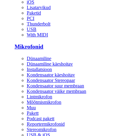
iOS
Lisatarvikud
Paketid
PCI
Thunderbolt
USB
With MIDI
Mikrofonid
Dünaamiline
Dünaamiline käeshoitav
Installatsioon
Kondensaator käeshoitav
Kondensaator Stereopaar
Kondensaator suur membraan
Kondensaator väike membraan
Lintmikrofon
Mõõtmismikrofon
Muu
Pakett
Podcast pakett
Reportermikrofonid
Stereomikrofon
USB & iOS