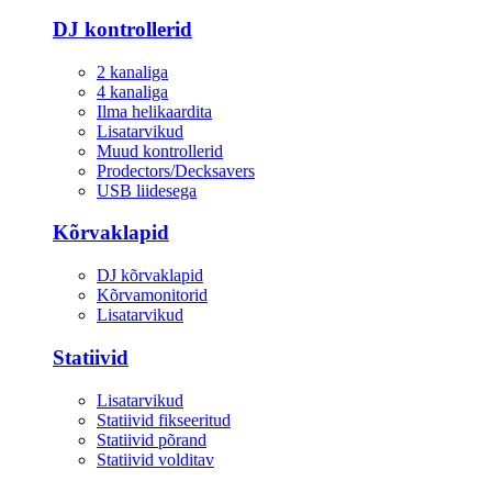
DJ kontrollerid
2 kanaliga
4 kanaliga
Ilma helikaardita
Lisatarvikud
Muud kontrollerid
Prodectors/Decksavers
USB liidesega
Kõrvaklapid
DJ kõrvaklapid
Kõrvamonitorid
Lisatarvikud
Statiivid
Lisatarvikud
Statiivid fikseeritud
Statiivid põrand
Statiivid volditav