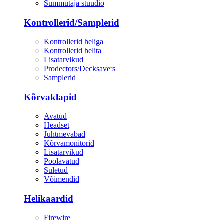
Summutaja stuudio
Kontrollerid/Samplerid
Kontrollerid heliga
Kontrollerid helita
Lisatarvikud
Prodectors/Decksavers
Samplerid
Kõrvaklapid
Avatud
Headset
Juhtmevabad
Kõrvamonitorid
Lisatarvikud
Poolavatud
Suletud
Võimendid
Helikaardid
Firewire