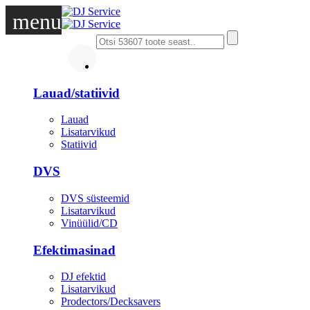
menu
DJ
Lauad/statiivid
Lauad
Lisatarvikud
Statiivid
DVS
DVS süsteemid
Lisatarvikud
Vinüülid/CD
Efektimasinad
DJ efektid
Lisatarvikud
Prodectors/Decksavers