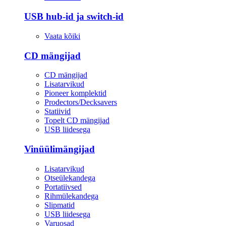
USB hub-id ja switch-id
Vaata kõiki
CD mängijad
CD mängijad
Lisatarvikud
Pioneer komplektid
Prodectors/Decksavers
Statiivid
Topelt CD mängijad
USB liidesega
Vinüülimängijad
Lisatarvikud
Otseülekandega
Portatiivsed
Rihmülekandega
Slipmatid
USB liidesega
Varuosad