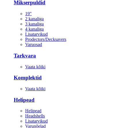
Mikserpuldid
19"
2 kanaliga
3 kanaliga
4 kanaliga
Lisatarvikud
Prodectors/Decksavers
Varuosad
Tarkvara
Vaata kõiki
Komplektid
Vaata kõiki
Helipead
Helipead
Headshells
Lisatarvikud
Varunõelad