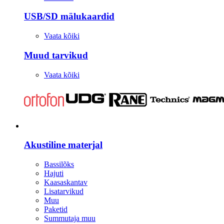
USB/SD mälukaardid
Vaata kõiki
Muud tarvikud
Vaata kõiki
Stuudio
Akustiline materjal
Bassilõks
Hajuti
Kaasaskantav
Lisatarvikud
Muu
Paketid
Summutaja muu