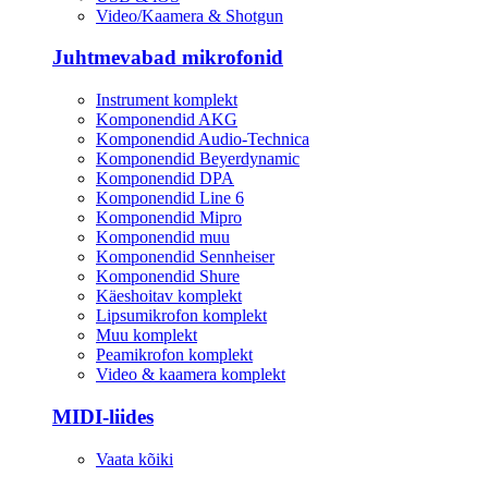
Video/Kaamera & Shotgun
Juhtmevabad mikrofonid
Instrument komplekt
Komponendid AKG
Komponendid Audio-Technica
Komponendid Beyerdynamic
Komponendid DPA
Komponendid Line 6
Komponendid Mipro
Komponendid muu
Komponendid Sennheiser
Komponendid Shure
Käeshoitav komplekt
Lipsumikrofon komplekt
Muu komplekt
Peamikrofon komplekt
Video & kaamera komplekt
MIDI-liides
Vaata kõiki