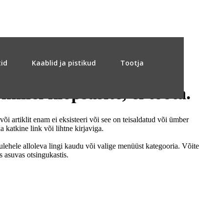
tid
Kaablid ja pistikud
Tootja
 millel klõpsasite, ei tööta.
 või artiklit enam ei eksisteeri või see on teisaldatud või ümber
 katkine link või lihtne kirjaviga.
lehele alloleva lingi kaudu või valige menüüst kategooria. Võite
s asuvas otsingukastis.