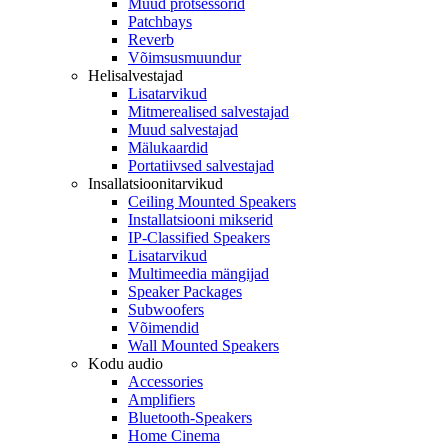
Muud protsessorid
Patchbays
Reverb
Võimsusmuundur
Helisalvestajad
Lisatarvikud
Mitmerealised salvestajad
Muud salvestajad
Mälukaardid
Portatiivsed salvestajad
Insallatsioonitarvikud
Ceiling Mounted Speakers
Installatsiooni mikserid
IP-Classified Speakers
Lisatarvikud
Multimeedia mängijad
Speaker Packages
Subwoofers
Võimendid
Wall Mounted Speakers
Kodu audio
Accessories
Amplifiers
Bluetooth-Speakers
Home Cinema