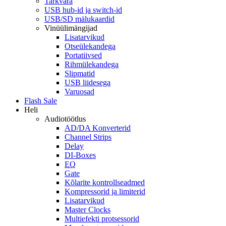
Tarkvara
USB hub-id ja switch-id
USB/SD mälukaardid
Vinüülimängijad
Lisatarvikud
Otseülekandega
Portatiivsed
Rihmülekandega
Slipmatid
USB liidesega
Varuosad
Flash Sale
Heli
Audiotöötlus
AD/DA Konverterid
Channel Strips
Delay
DI-Boxes
EQ
Gate
Kõlarite kontrollseadmed
Kompressorid ja limiterid
Lisatarvikud
Master Clocks
Multiefekti protsessorid