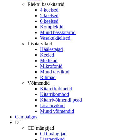
Elektri basskitarrid
4 keelsed
5 keelsed
6 keelsed
Komplektid
Muud basskitarrid
Vasakukäelised
Lisatarvikud
Häälestajad
Keeled
Medikad
Mikrofonid
Muud tarvikud
Rihmad
Võimendid
Kitarri kabinetid
Kitarrikombod
Kitarrivõimendi pead
Lisatarvikud
Muud võimendid
Campaigns
DJ
CD mängijad
CD mängijad
Lisatarvikud