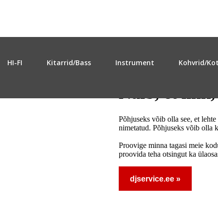
HI-FI
Kitarrid/Bass
Instrument
Kohvrid/Ko
Näib, et link,
Põhjuseks võib olla see, et lehte
nimetatud. Põhjuseks võib olla ka
Proovige minna tagasi meie kodu
proovida teha otsingut ka ülaosa