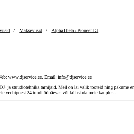
viisid
/
Makseviisid
/
AlphaTheta / Pioneer DJ
Web: www.djservice.ee, Email: info@djservice.ee
, DJ- ja stuudiotehnika tarnijaid. Meil on lai valik tooteid ning paku
ie veebipoest 24 tundi ööpäevas või külastada meie kauplust.