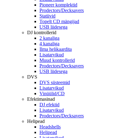
Pioneer komplektid
Prodectors/Decksavers
Statiivid
Topelt CD mängijad
USB liidesega
DJ kontrollerid
2 kanaliga
4 kanaliga
Ilma helikaardita
Lisatarvikud
Muud kontrollerid
Prodectors/Decksavers
USB liidesega
DVS
DVS süsteemid
Lisatarvikud
Vinüülid/CD
Efektimasinad
DJ efektid
Lisatarvikud
Prodectors/Decksavers
Helipead
Headshells
Helipead
Lisatarvikud