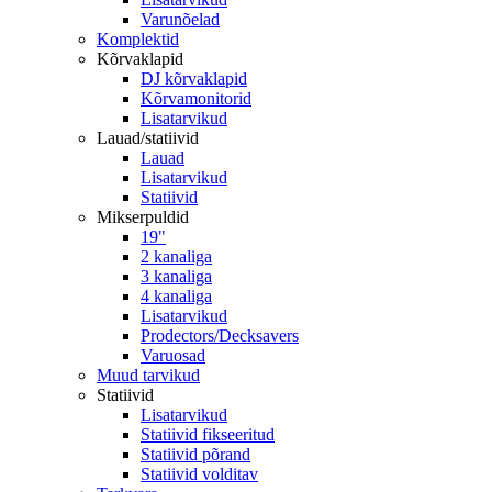
Varunõelad
Komplektid
Kõrvaklapid
DJ kõrvaklapid
Kõrvamonitorid
Lisatarvikud
Lauad/statiivid
Lauad
Lisatarvikud
Statiivid
Mikserpuldid
19"
2 kanaliga
3 kanaliga
4 kanaliga
Lisatarvikud
Prodectors/Decksavers
Varuosad
Muud tarvikud
Statiivid
Lisatarvikud
Statiivid fikseeritud
Statiivid põrand
Statiivid volditav