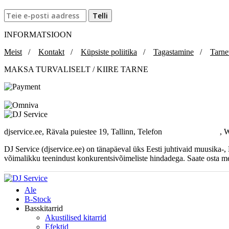
INFORMATSIOON
Meist
/
Kontakt
/
Küpsiste poliitika
/
Tagastamine
/
Tarne
MAKSA TURVALISELT / KIIRE TARNE
djservice.ee, Rävala puiestee 19, Tallinn, Telefon
+372 537 358 82
, 
DJ Service (djservice.ee) on tänapäeval üks Eesti juhtivaid muusika-
võimalikku teenindust konkurentsivõimeliste hindadega. Saate osta me
Ale
B-Stock
Basskitarrid
Akustilised kitarrid
Efektid