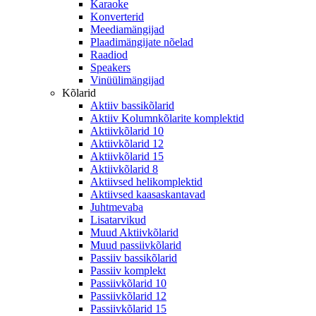
Karaoke
Konverterid
Meediamängijad
Plaadimängijate nõelad
Raadiod
Speakers
Vinüülimängijad
Kõlarid
Aktiiv bassikõlarid
Aktiiv Kolumnkõlarite komplektid
Aktiivkõlarid 10
Aktiivkõlarid 12
Aktiivkõlarid 15
Aktiivkõlarid 8
Aktiivsed helikomplektid
Aktiivsed kaasaskantavad
Juhtmevaba
Lisatarvikud
Muud Aktiivkõlarid
Muud passiivkõlarid
Passiiv bassikõlarid
Passiiv komplekt
Passiivkõlarid 10
Passiivkõlarid 12
Passiivkõlarid 15