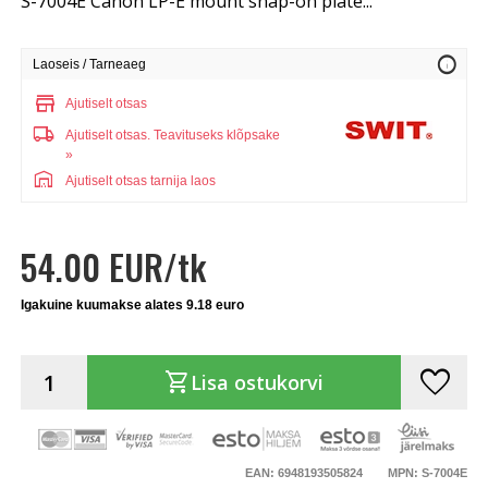
S-7004E Canon LP-E mount snap-on plate...
info
Laoseis / Tarneaeg
store
Ajutiselt otsas
local_shipping
Ajutiselt otsas.
Teavituseks klõpsake
»
warehouse
Ajutiselt otsas tarnija laos
54.00 EUR/tk
Igakuine kuumakse alates 9.18 euro
favorite
shopping_cart
Lisa ostukorvi
EAN: 6948193505824
MPN: S-7004E