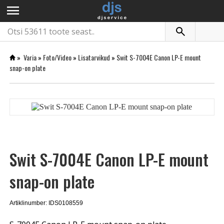
menu
»
Varia
»
Foto/Video
»
Lisatarvikud
»
Swit S-7004E Canon LP-E mount
snap-on plate
Swit S-7004E Canon LP-E mount
snap-on plate
Artiklinumber: IDS0108559