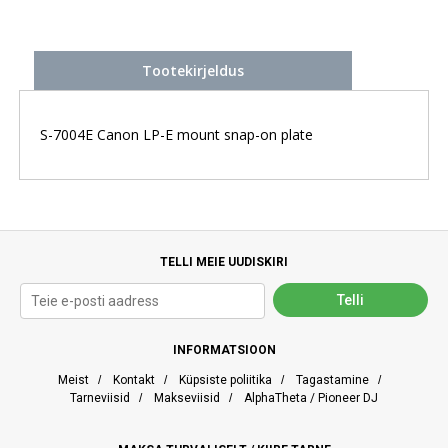
Tootekirjeldus
S-7004E Canon LP-E mount snap-on plate
TELLI MEIE UUDISKIRI
INFORMATSIOON
Meist
/
Kontakt
/
Küpsiste poliitika
/
Tagastamine
/
Tarneviisid
/
Makseviisid
/
AlphaTheta / Pioneer DJ