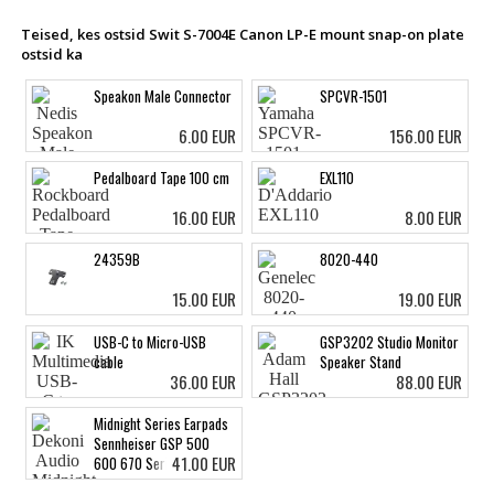
Teised, kes ostsid Swit S-7004E Canon LP-E mount snap-on plate
ostsid ka
Speakon Male Connector
SPCVR-1501
6.00 EUR
156.00 EUR
Pedalboard Tape 100 cm
EXL110
16.00 EUR
8.00 EUR
24359B
8020-440
15.00 EUR
19.00 EUR
USB-C to Micro-USB
GSP3202 Studio Monitor
cable
Speaker Stand
36.00 EUR
88.00 EUR
Midnight Series Earpads
Sennheiser GSP 500
41.00 EUR
600 670 Series