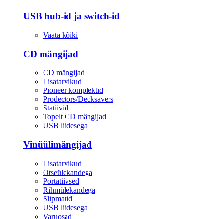
USB hub-id ja switch-id
Vaata kõiki
CD mängijad
CD mängijad
Lisatarvikud
Pioneer komplektid
Prodectors/Decksavers
Statiivid
Topelt CD mängijad
USB liidesega
Vinüülimängijad
Lisatarvikud
Otseülekandega
Portatiivsed
Rihmülekandega
Slipmatid
USB liidesega
Varuosad