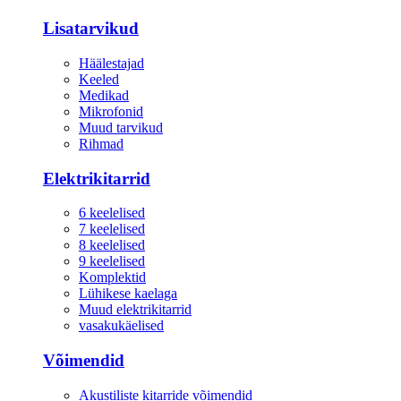
Lisatarvikud
Häälestajad
Keeled
Medikad
Mikrofonid
Muud tarvikud
Rihmad
Elektrikitarrid
6 keelelised
7 keelelised
8 keelelised
9 keelelised
Komplektid
Lühikese kaelaga
Muud elektrikitarrid
vasakukäelised
Võimendid
Akustiliste kitarride võimendid