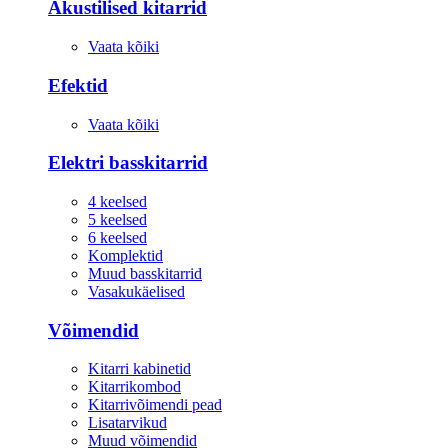
Akustilised kitarrid
Vaata kõiki
Efektid
Vaata kõiki
Elektri basskitarrid
4 keelsed
5 keelsed
6 keelsed
Komplektid
Muud basskitarrid
Vasakukäelised
Võimendid
Kitarri kabinetid
Kitarrikombod
Kitarrivõimendi pead
Lisatarvikud
Muud võimendid