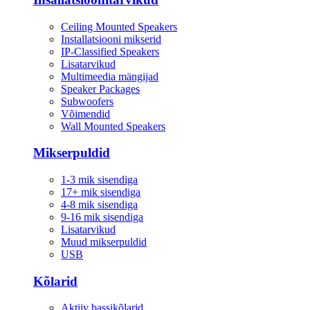
Ceiling Mounted Speakers
Installatsiooni mikserid
IP-Classified Speakers
Lisatarvikud
Multimeedia mängijad
Speaker Packages
Subwoofers
Võimendid
Wall Mounted Speakers
Mikserpuldid
1-3 mik sisendiga
17+ mik sisendiga
4-8 mik sisendiga
9-16 mik sisendiga
Lisatarvikud
Muud mikserpuldid
USB
Kõlarid
Aktiiv bassikõlarid