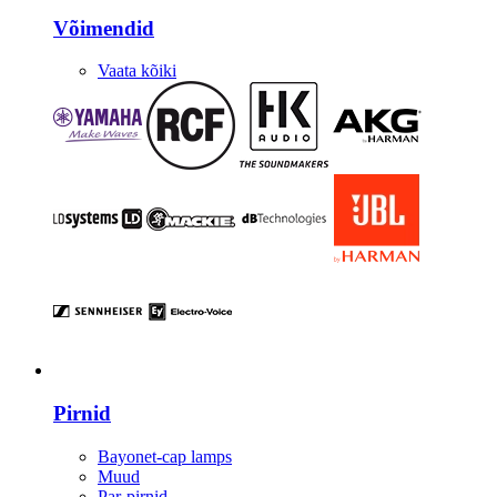
Võimendid
Vaata kõiki
Valgustus
Pirnid
Bayonet-cap lamps
Muud
Par-pirnid