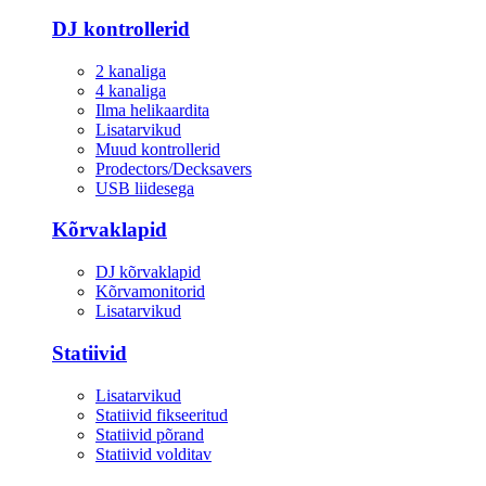
DJ kontrollerid
2 kanaliga
4 kanaliga
Ilma helikaardita
Lisatarvikud
Muud kontrollerid
Prodectors/Decksavers
USB liidesega
Kõrvaklapid
DJ kõrvaklapid
Kõrvamonitorid
Lisatarvikud
Statiivid
Lisatarvikud
Statiivid fikseeritud
Statiivid põrand
Statiivid volditav