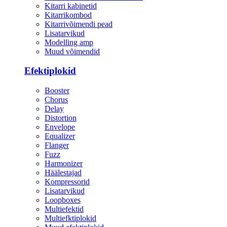
Kitarri kabinetid
Kitarrikombod
Kitarrivõimendi pead
Lisatarvikud
Modelling amp
Muud võimendid
Efektiplokid
Booster
Chorus
Delay
Distortion
Envelope
Equalizer
Flanger
Fuzz
Harmonizer
Häälestajad
Kompressorid
Lisatarvikud
Loopboxes
Multiefektid
Multiefktiplokid