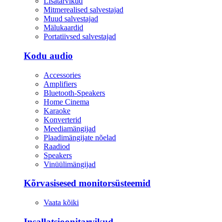
Lisatarvikud
Mitmerealised salvestajad
Muud salvestajad
Mälukaardid
Portatiivsed salvestajad
Kodu audio
Accessories
Amplifiers
Bluetooth-Speakers
Home Cinema
Karaoke
Konverterid
Meediamängijad
Plaadimängijate nõelad
Raadiod
Speakers
Vinüülimängijad
Kõrvasisesed monitorsüsteemid
Vaata kõiki
Insallatsioonitarvikud