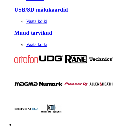
USB/SD mälukaardid
Vaata kõiki
Muud tarvikud
Vaata kõiki
Stuudio