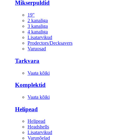
Mikserpuldid
19"
2 kanaliga
3 kanaliga
4 kanaliga
Lisatarvikud
Prodectors/Decksavers
Varuosad
Tarkvara
Vaata kõiki
Komplektid
Vaata kõiki
Helipead
Helipead
Headshells
Lisatarvikud
Varunõelad