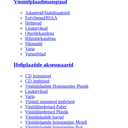
Vinüülplaadimängijad
Adapterid/Stabilisaatorid
Eelvõimud/RIAA
Helipead
Lisatarvikud
Otseülekandega
Rihmülekandega
Slipmatid
Varia
Varunõelad
Heliplaatide aksessuaarid
CD hoiustajad
CD ümbrised
Vinüülplaatide Hoiustamine Plastik
Lisatarvikud
Varia
Vinüüli sisemised ümbrised
Vinüüliümbrised Paber
Vinüüliümbrised Plastik
Vinüülplaatide harjad
Vinüülplaatide hoiustamine Metall
Vinüülplaatide hoiustamine Puit