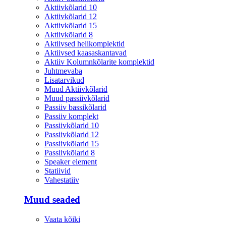
Aktiivkõlarid 10
Aktiivkõlarid 12
Aktiivkõlarid 15
Aktiivkõlarid 8
Aktiivsed helikomplektid
Aktiivsed kaasaskantavad
Aktiiv Kolumnkõlarite komplektid
Juhtmevaba
Lisatarvikud
Muud Aktiivkõlarid
Muud passiivkõlarid
Passiiv bassikõlarid
Passiiv komplekt
Passiivkõlarid 10
Passiivkõlarid 12
Passiivkõlarid 15
Passiivkõlarid 8
Speaker element
Statiivid
Vahestatiiv
Muud seaded
Vaata kõiki