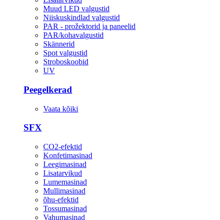
Muud LED valgustid
Niiskuskindlad valgustid
PAR - prožektorid ja paneelid
PAR/kohavalgustid
Skännerid
Spot valgustid
Stroboskoobid
UV
Peegelkerad
Vaata kõiki
SFX
CO2-efektid
Konfetimasinad
Leegimasinad
Lisatarvikud
Lumemasinad
Mullimasinad
õhu-efektid
Tossumasinad
Vahumasinad