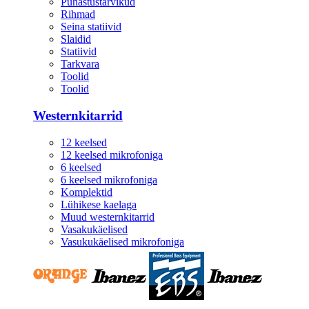
Puhastustarvikud
Rihmad
Seina statiivid
Slaidid
Statiivid
Tarkvara
Toolid
Toolid
Westernkitarrid
12 keelsed
12 keelsed mikrofoniga
6 keelsed
6 keelsed mikrofoniga
Komplektid
Lühikese kaelaga
Muud westernkitarrid
Vasakukäelised
Vasukukäelised mikrofoniga