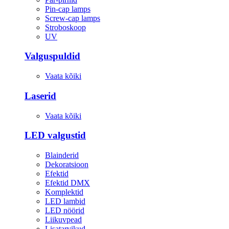
Pin-cap lamps
Screw-cap lamps
Stroboskoop
UV
Valguspuldid
Vaata kõiki
Laserid
Vaata kõiki
LED valgustid
Blainderid
Dekoratsioon
Efektid
Efektid DMX
Komplektid
LED lambid
LED nöörid
Liikuvpead
Lisatarvikud