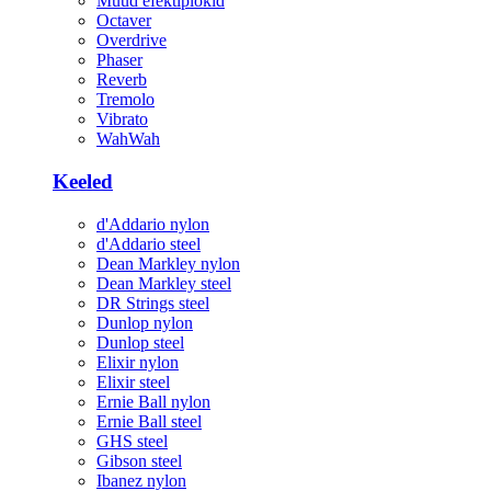
Muud efektiplokid
Octaver
Overdrive
Phaser
Reverb
Tremolo
Vibrato
WahWah
Keeled
d'Addario nylon
d'Addario steel
Dean Markley nylon
Dean Markley steel
DR Strings steel
Dunlop nylon
Dunlop steel
Elixir nylon
Elixir steel
Ernie Ball nylon
Ernie Ball steel
GHS steel
Gibson steel
Ibanez nylon