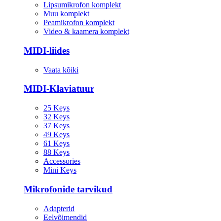
Lipsumikrofon komplekt
Muu komplekt
Peamikrofon komplekt
Video & kaamera komplekt
MIDI-liides
Vaata kõiki
MIDI-Klaviatuur
25 Keys
32 Keys
37 Keys
49 Keys
61 Keys
88 Keys
Accessories
Mini Keys
Mikrofonide tarvikud
Adapterid
Eelvõimendid