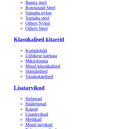
Ibanez steel
Rotosound Steel
Yamaha nylon
Yamaha steel
Others Nylon
Others Steel
Klassikalised kitarrid
Komplektid
Lühikese kaelaga
Mikrofoniga
Muud klassikalised
Standardsed
Vasakukäelised
Lisatarvikud
Helipead
Häälestajad
Kapod
Lisatarvikud
Medikad
Muud tarvikud