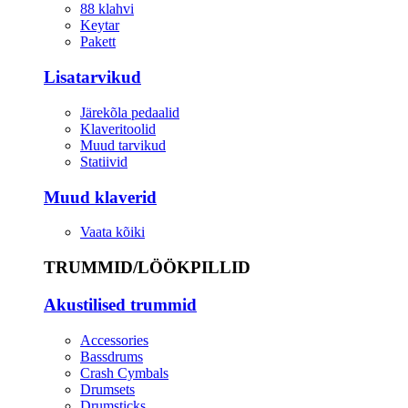
88 klahvi
Keytar
Pakett
Lisatarvikud
Järekõla pedaalid
Klaveritoolid
Muud tarvikud
Statiivid
Muud klaverid
Vaata kõiki
TRUMMID/LÖÖKPILLID
Akustilised trummid
Accessories
Bassdrums
Crash Cymbals
Drumsets
Drumsticks