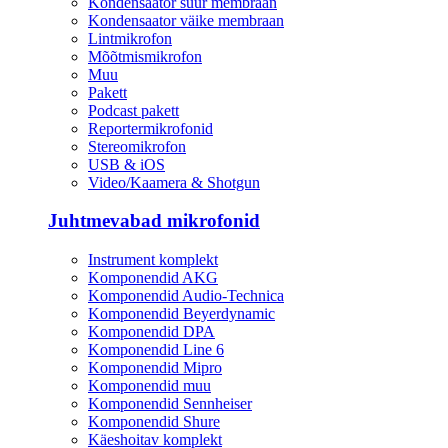
Kondensaator suur membraan
Kondensaator väike membraan
Lintmikrofon
Mõõtmismikrofon
Muu
Pakett
Podcast pakett
Reportermikrofonid
Stereomikrofon
USB & iOS
Video/Kaamera & Shotgun
Juhtmevabad mikrofonid
Instrument komplekt
Komponendid AKG
Komponendid Audio-Technica
Komponendid Beyerdynamic
Komponendid DPA
Komponendid Line 6
Komponendid Mipro
Komponendid muu
Komponendid Sennheiser
Komponendid Shure
Käeshoitav komplekt