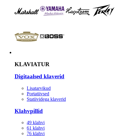
Instrument
KLAVIATUR
Digitaalsed klaverid
Lisatarvikud
Portatiivsed
Statiividega klaverid
Klahvpillid
49 klahvi
61 klahvi
76 klahvi