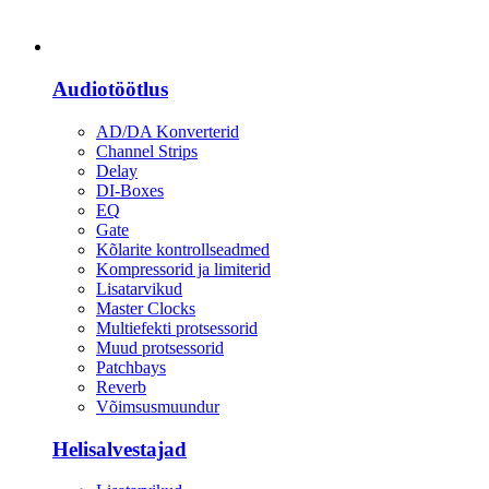
Heli
Audiotöötlus
AD/DA Konverterid
Channel Strips
Delay
DI-Boxes
EQ
Gate
Kõlarite kontrollseadmed
Kompressorid ja limiterid
Lisatarvikud
Master Clocks
Multiefekti protsessorid
Muud protsessorid
Patchbays
Reverb
Võimsusmuundur
Helisalvestajad