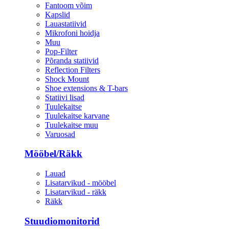
Fantoom võim
Kapslid
Lauastatiivid
Mikrofoni hoidja
Muu
Pop-Filter
Põranda statiivid
Reflection Filters
Shock Mount
Shoe extensions & T-bars
Statiivi lisad
Tuulekaitse
Tuulekaitse karvane
Tuulekaitse muu
Varuosad
Mööbel/Räkk
Lauad
Lisatarvikud - mööbel
Lisatarvikud - räkk
Räkk
Stuudiomonitorid