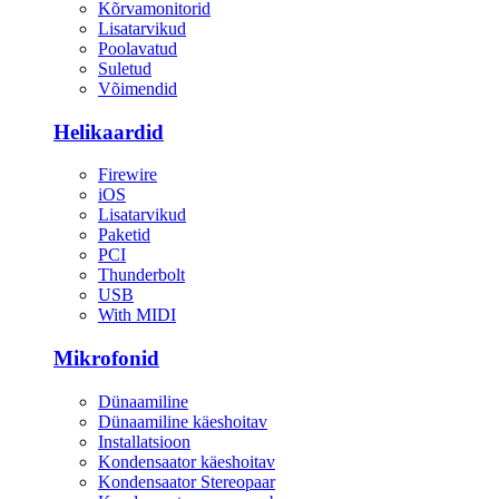
Kõrvamonitorid
Lisatarvikud
Poolavatud
Suletud
Võimendid
Helikaardid
Firewire
iOS
Lisatarvikud
Paketid
PCI
Thunderbolt
USB
With MIDI
Mikrofonid
Dünaamiline
Dünaamiline käeshoitav
Installatsioon
Kondensaator käeshoitav
Kondensaator Stereopaar