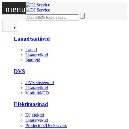
menu
DJ
Lauad/statiivid
Lauad
Lisatarvikud
Statiivid
DVS
DVS süsteemid
Lisatarvikud
Vinüülid/CD
Efektimasinad
DJ efektid
Lisatarvikud
Prodectors/Decksavers