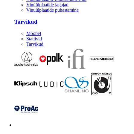
Vinüülplaatide jagajad
Vinüülplaatide puhastamine
Tarvikud
Mööbel
Statiivid
Tarvikud
Kitarrid/Bass