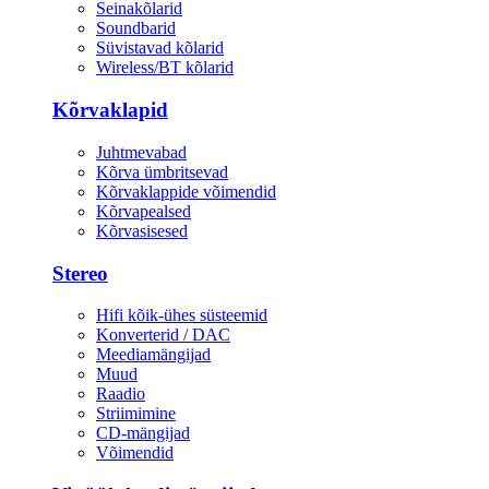
Seinakõlarid
Soundbarid
Süvistavad kõlarid
Wireless/BT kõlarid
Kõrvaklapid
Juhtmevabad
Kõrva ümbritsevad
Kõrvaklappide võimendid
Kõrvapealsed
Kõrvasisesed
Stereo
Hifi kõik-ühes süsteemid
Konverterid / DAC
Meediamängijad
Muud
Raadio
Striimimine
CD-mängijad
Võimendid