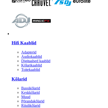
HI-FI
Hifi Kaablid
Adapterid
Audiokaablid
Digitaalsed kaablid
Kõlarikaablid
Toitekaablid
Kõlarid
Bassikõlarid
Keskkõlarid
Muud
Põrandakõlarid
Riiulikõlarid