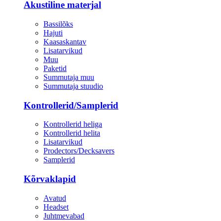
Akustiline materjal
Bassilõks
Hajuti
Kaasaskantav
Lisatarvikud
Muu
Paketid
Summutaja muu
Summutaja stuudio
Kontrollerid/Samplerid
Kontrollerid heliga
Kontrollerid helita
Lisatarvikud
Prodectors/Decksavers
Samplerid
Kõrvaklapid
Avatud
Headset
Juhtmevabad