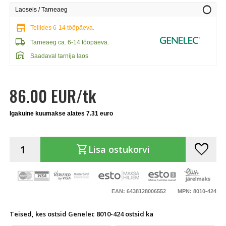
info
Laoseis / Tarneaeg
store
Tellides 6-14 tööpäeva.
local_shipping
Tarneaeg ca. 6-14 tööpäeva.
warehouse
Saadaval tarnija laos
86.00 EUR/tk
Igakuine kuumakse alates 7.31 euro
favorite
shopping_cart
Lisa ostukorvi
EAN: 6438128006552
MPN: 8010-424
Teised, kes ostsid Genelec 8010-424 ostsid ka