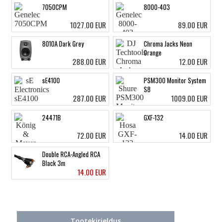
7050CPM
8000-403
1027.00 EUR
89.00 EUR
8010A Dark Grey
Chroma Jacks Neon
Orange
288.00 EUR
12.00 EUR
sE4100
PSM300 Monitor System
S8
287.00 EUR
1009.00 EUR
24471B
GXF-132
72.00 EUR
14.00 EUR
Double RCA-Angled RCA
Black 3m
14.00 EUR
Tootekirjeldus