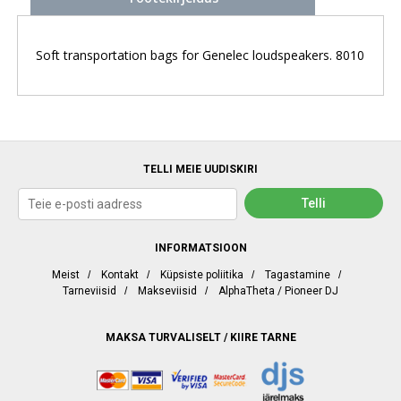
Soft transportation bags for Genelec loudspeakers. 8010
TELLI MEIE UUDISKIRI
INFORMATSIOON
Meist
/
Kontakt
/
Küpsiste poliitika
/
Tagastamine
/
Tarneviisid
/
Makseviisid
/
AlphaTheta / Pioneer DJ
MAKSA TURVALISELT / KIIRE TARNE